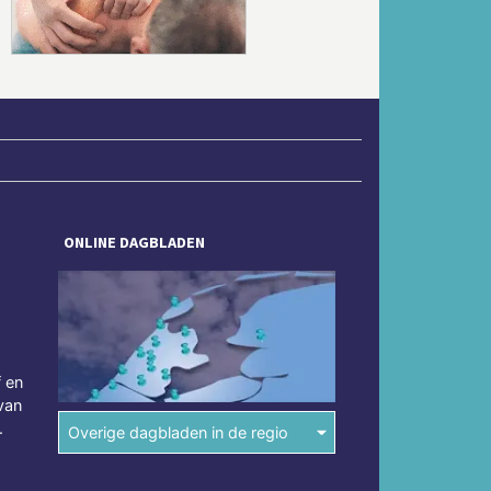
ONLINE DAGBLADEN
f en
van
.
Overige dagbladen in de regio