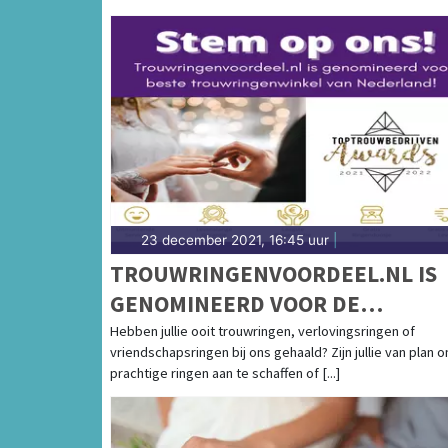
23 december 2021, 16:45 uur
|
TROUWRINGENVOORDEEL.NL IS
GENOMINEERD VOOR DE
TOPTROUWBEDRIJVEN AWARDS
Hebben jullie ooit trouwringen, verlovingsringen of
vriendschapsringen bij ons gehaald? Zijn jullie van plan 
2021/2022 IN DE CATEGORIE
prachtige ringen aan te schaffen of [...]
TROUWRINGEN!