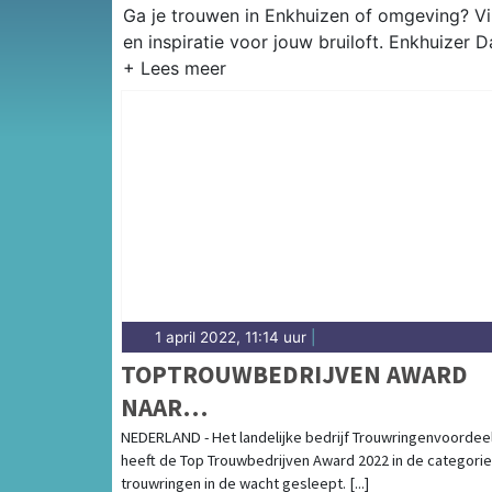
Ga je trouwen in Enkhuizen of omgeving? Vi
en inspiratie voor jouw bruiloft. Enkhuizer 
1 april 2022, 11:14 uur
|
TOPTROUWBEDRIJVEN AWARD
NAAR
TROUWRINGENVOORDEEL.NL: '
NEDERLAND - Het landelijke bedrijf Trouwringenvoordeel
heeft de Top Trouwbedrijven Award 2022 in de categorie
ZIJN SUPERTROTS'
trouwringen in de wacht gesleept. [...]