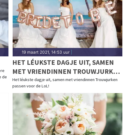
19 maart 2021, 14:53 uur
|
HET LÉUKSTE DAGJE UIT, SAMEN
MET VRIENDINNEN TROUWJURKEN
ere
e de
PASSEN VOOR DE LOL!
Het léukste dagje uit, samen met vriendinnen Trouwjurken
passen voor de LoL!