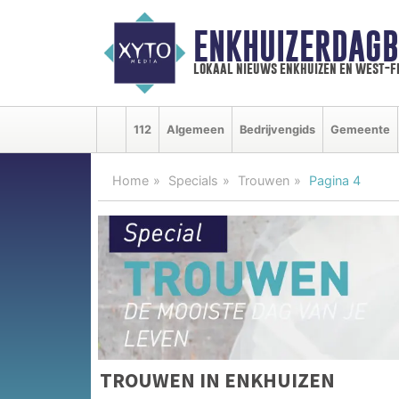
ENKHUIZERDAGB
lokaal nieuws enkhuizen en west-f
112
Algemeen
Bedrijvengids
Gemeente
Home
Specials
Trouwen
Pagina 4
TROUWEN IN ENKHUIZEN