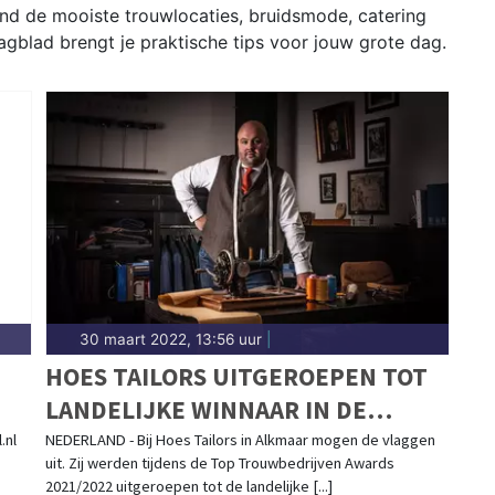
nd de mooiste trouwlocaties, bruidsmode, catering
Dagblad brengt je praktische tips voor jouw grote dag.
30 maart 2022, 13:56 uur
|
HOES TAILORS UITGEROEPEN TOT
LANDELIJKE WINNAAR IN DE
WE
CATEGORIE TROUWPAKKEN!
.nl
NEDERLAND - Bij Hoes Tailors in Alkmaar mogen de vlaggen
uit. Zij werden tijdens de Top Trouwbedrijven Awards
2021/2022 uitgeroepen tot de landelijke [...]