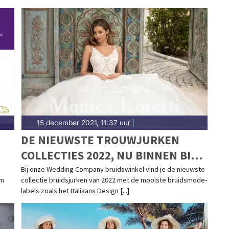
15 december 2021, 11:37 uur
|
DE NIEUWSTE TROUWJURKEN
COLLECTIES 2022, NU BINNEN BIJ
DE WEDDING COMPANY!
Bij onze Wedding Company bruidswinkel vind je de nieuwste
om
collectie bruidsjurken van 2022 met de mooiste bruidsmode-
labels zoals het Italiaans Design [...]