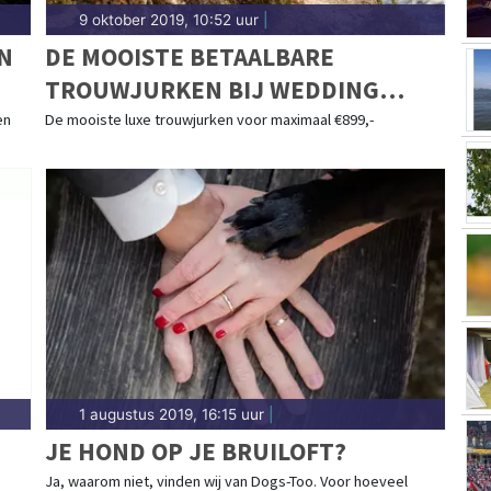
9 oktober 2019, 10:52 uur
|
N
DE MOOISTE BETAALBARE
TROUWJURKEN BIJ WEDDING
COMPANY BRUIDSWINKELS
en
De mooiste luxe trouwjurken voor maximaal €899,-
1 augustus 2019, 16:15 uur
|
JE HOND OP JE BRUILOFT?
Ja, waarom niet, vinden wij van Dogs-Too. Voor hoeveel