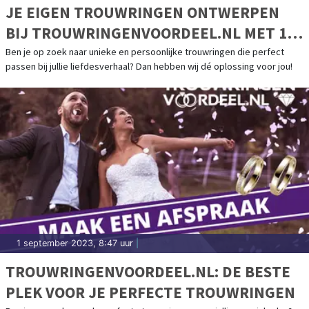
JE EIGEN TROUWRINGEN ONTWERPEN
BIJ TROUWRINGENVOORDEEL.NL MET 100
EURO SHOPTEGOED
Ben je op zoek naar unieke en persoonlijke trouwringen die perfect
passen bij jullie liefdesverhaal? Dan hebben wij dé oplossing voor jou!
1 september 2023, 8:47 uur
|
TROUWRINGENVOORDEEL.NL: DE BESTE
PLEK VOOR JE PERFECTE TROUWRINGEN