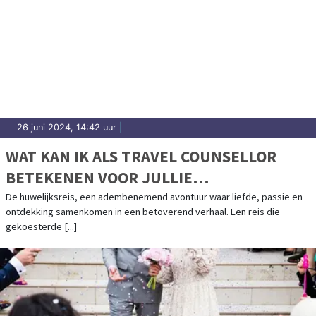
26 juni 2024, 14:42 uur
|
WAT KAN IK ALS TRAVEL COUNSELLOR
BETEKENEN VOOR JULLIE
HUWELIJKSREIS?
De huwelijksreis, een adembenemend avontuur waar liefde, passie en
ontdekking samenkomen in een betoverend verhaal. Een reis die
gekoesterde [...]