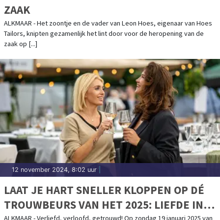
ZAAK
ALKMAAR - Het zoontje en de vader van Leon Hoes, eigenaar van Hoes
Tailors, knipten gezamenlijk het lint door voor de heropening van de
zaak op [...]
12 november 2024, 8:02 uur
|
LAAT JE HART SNELLER KLOPPEN OP DÉ
TROUWBEURS VAN HET 2025: LIEFDE IN
DE KAASSTAD
ALKMAAR - Verliefd, verloofd, getrouwd! Op zondag 19 januari 2025 van