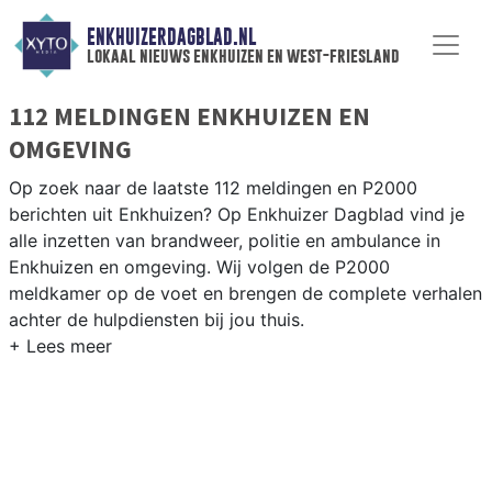
ENKHUIZERDAGBLAD.NL
lokaal nieuws enkhuizen en west-friesland
112 MELDINGEN ENKHUIZEN EN
OMGEVING
Op zoek naar de laatste 112 meldingen en P2000
berichten uit Enkhuizen? Op Enkhuizer Dagblad vind je
alle inzetten van brandweer, politie en ambulance in
Enkhuizen en omgeving. Wij volgen de P2000
meldkamer op de voet en brengen de complete verhalen
achter de hulpdiensten bij jou thuis.
P2000 MELDINGEN ENKHUIZEN
Van incidenten op de N302 en de N505 tot meldingen in
Enkhuizen centrum, Bovenkarspel en Grootebroek —
onze redactie volgt het 112-nieuws.