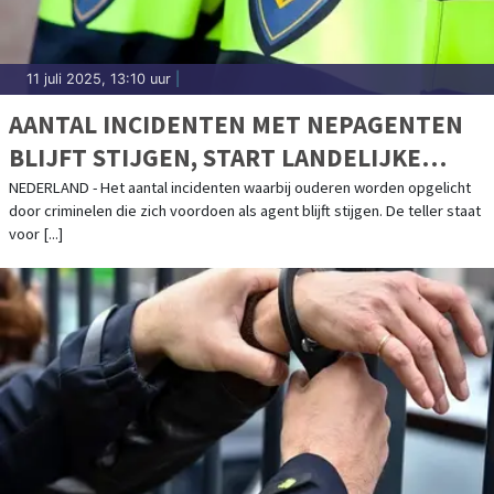
11 juli 2025, 13:10 uur
|
AANTAL INCIDENTEN MET NEPAGENTEN
BLIJFT STIJGEN, START LANDELIJKE
CAMPAGNE
NEDERLAND - Het aantal incidenten waarbij ouderen worden opgelicht
door criminelen die zich voordoen als agent blijft stijgen. De teller staat
voor [...]