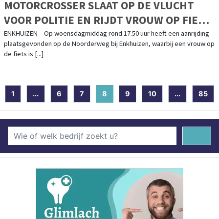
MOTORCROSSER SLAAT OP DE VLUCHT
VOOR POLITIE EN RIJDT VROUW OP FIETS
AAN IN ENKHUIZEN
ENKHUIZEN – Op woensdagmiddag rond 17.50 uur heeft een aanrijding
plaatsgevonden op de Noorderweg bij Enkhuizen, waarbij een vrouw op
de fiets is [...]
1
...
6
7
8
(current)
9
10
...
85