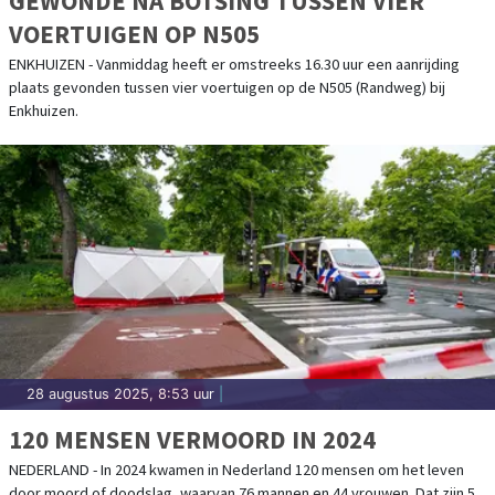
GEWONDE NA BOTSING TUSSEN VIER
VOERTUIGEN OP N505
ENKHUIZEN - Vanmiddag heeft er omstreeks 16.30 uur een aanrijding
plaats gevonden tussen vier voertuigen op de N505 (Randweg) bij
Enkhuizen.
28 augustus 2025, 8:53 uur
|
120 MENSEN VERMOORD IN 2024
NEDERLAND - In 2024 kwamen in Nederland 120 mensen om het leven
door moord of doodslag, waarvan 76 mannen en 44 vrouwen. Dat zijn 5