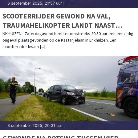
6 september 2025, 21:57 uur
|
SCOOTERRIJDER GEWOND NA VAL,
TRAUMAHELIKOPTER LANDT NAAST
ROTONDE
NKHUIZEN - Zaterdagavond heeft er omstreeks 20.50 uur een eenzijdig
ongeval plaatsgevonden op de Kastanjelaan in Enkhuizen. Een
scooterrijder kwam [...]
3 september 2025, 20:31 uur
|