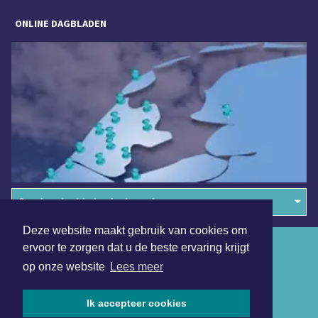
ONLINE DAGBLADEN
Overige dagbladen in de regio
Deze website maakt gebruik van cookies om
Algemene voorwaarden
ervoor te zorgen dat u de beste ervaring krijgt
op onze website
Lees meer
Disclaimer
Privacy Statement
Ik accepteer cookies