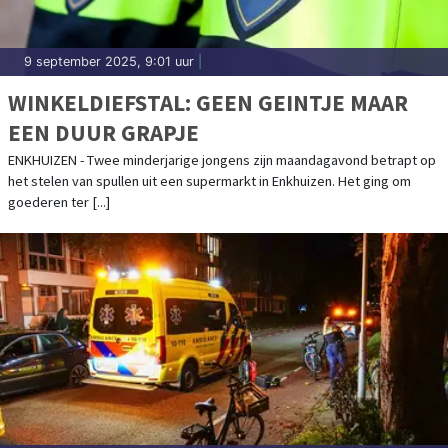
9 september 2025, 9:01 uur
|
WINKELDIEFSTAL: GEEN GEINTJE MAAR
EEN DUUR GRAPJE
ENKHUIZEN - Twee minderjarige jongens zijn maandagavond betrapt op
het stelen van spullen uit een supermarkt in Enkhuizen. Het ging om
goederen ter [...]