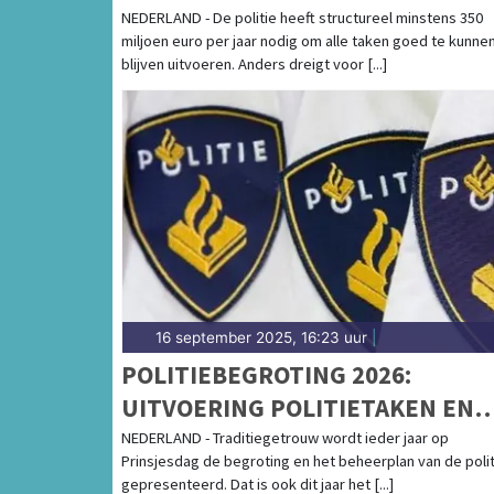
CRIMINALITEIT
NEDERLAND - De politie heeft structureel minstens 350
miljoen euro per jaar nodig om alle taken goed te kunne
blijven uitvoeren. Anders dreigt voor [...]
16 september 2025, 16:23 uur
|
POLITIEBEGROTING 2026:
UITVOERING POLITIETAKEN EN
FINANCIËN NIET IN BALANS
NEDERLAND - Traditiegetrouw wordt ieder jaar op
Prinsjesdag de begroting en het beheerplan van de polit
gepresenteerd. Dat is ook dit jaar het [...]