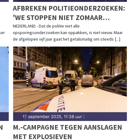
AFBREKEN POLITIEONDERZOEKEN:
'WE STOPPEN NIET ZOMAAR
VOORTIJDIG'
NEDERLAND - Dat de politie niet alle
ker
opsporingsonderzoeken kan oppakken, is niet nieuw. Maar
de afgelopen vijf jaar gaat het getalsmatig om steeds [...]
17 september 2025, 11:38 uur
|
N
M.-CAMPAGNE TEGEN AANSLAGEN
MET EXPLOSIEVEN