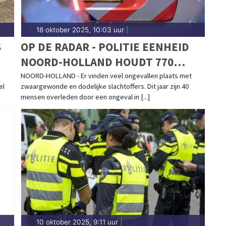
18 oktober 2025, 10:03 uur
|
S
OP DE RADAR - POLITIE EENHEID
NOORD-HOLLAND HOUDT 770
MENSEN EXTRA IN DE GATEN IN
NOORD-HOLLAND - Er vinden veel ongevallen plaats met
el
zwaargewonde en dodelijke slachtoffers. Dit jaar zijn 40
HET VERKEER
mensen overleden door een ongeval in [...]
10 oktober 2025, 9:11 uur
|