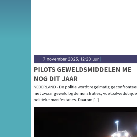
Van incidenten op de N302 en de N505 tot 
Grootebroek — onze redactie volgt het 112-
7 november 2025, 12:20 uur
|
PILOTS GEWELDSMIDDELEN ME
NOG DIT JAAR
NEDERLAND - De politie wordt regelmatig geconfrontee
met zwaar geweld bij demonstraties, voetbalwedstrijde
politieke manifestaties. Daarom [...]