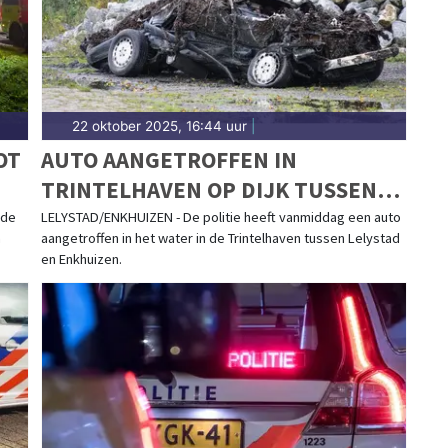
22 oktober 2025, 16:44 uur
|
OT
AUTO AANGETROFFEN IN
TRINTELHAVEN OP DIJK TUSSEN
LELYSTAD EN ENKHUIZEN
 de
LELYSTAD/ENKHUIZEN - De politie heeft vanmiddag een auto
n
aangetroffen in het water in de Trintelhaven tussen Lelystad
en Enkhuizen.