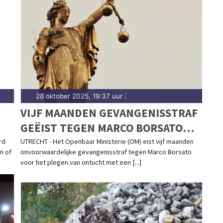
meldingen in Enkhuizen centrum, Bovenkarspel en
nieuws.
28 oktober 2025, 19:37 uur
|
VIJF MAANDEN GEVANGENISSTRAF
GEËIST TEGEN MARCO BORSATO
VOOR ONTUCHT MET
rd
UTRECHT - Het Openbaar Ministerie (OM) eist vijf maanden
n of
onvoorwaardelijke gevangenisstraf tegen Marco Borsato
MINDERJARIGE
voor het plegen van ontucht met een [...]