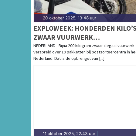
20 oktober 2025, 13:48 uur
|
EXPLOWEEK: HONDERDEN KILO’
ZWAAR VUURWERK
AANGETROFFEN IN
NEDERLAND - Bijna 200 kilogram zwaar illegaal vuurwerk
verspreid over 19 pakketten bij postsorteercentra in he
POSTPAKKETTEN
Nederland. Dat is de opbrengst van [...]
11 oktober 2025, 22:43 uur
|