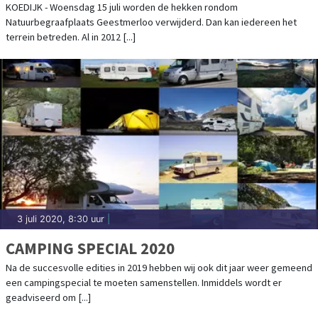
HOLLAND
KOEDIJK - Woensdag 15 juli worden de hekken rondom
Natuurbegraafplaats Geestmerloo verwijderd. Dan kan iedereen het
terrein betreden. Al in 2012 [...]
3 juli 2020, 8:30 uur
|
CAMPING SPECIAL 2020
Na de succesvolle edities in 2019 hebben wij ook dit jaar weer gemeend
een campingspecial te moeten samenstellen. Inmiddels wordt er
geadviseerd om [...]