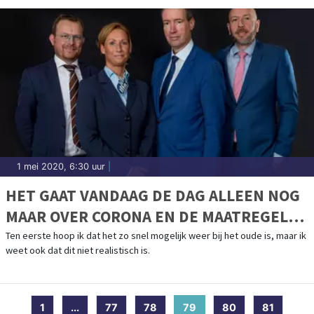
1 mei 2020, 6:30 uur
|
HET GAAT VANDAAG DE DAG ALLEEN NOG
MAAR OVER CORONA EN DE MAATREGELEN
DIE HIER AAN VASTZITTEN.
Ten eerste hoop ik dat het zo snel mogelijk weer bij het oude is, maar ik
weet ook dat dit niet realistisch is.
1
...
77
78
79
(current)
80
81