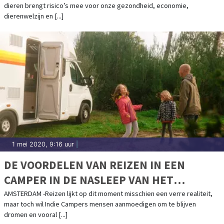
dieren brengt risico’s mee voor onze gezondheid, economie,
dierenwelzijn en [...]
1 mei 2020, 9:16 uur
|
DE VOORDELEN VAN REIZEN IN EEN
CAMPER IN DE NASLEEP VAN HET
CORONAVIRUS
AMSTERDAM -Reizen lijkt op dit moment misschien een verre realiteit,
maar toch wil Indie Campers mensen aanmoedigen om te blijven
dromen en vooral [...]