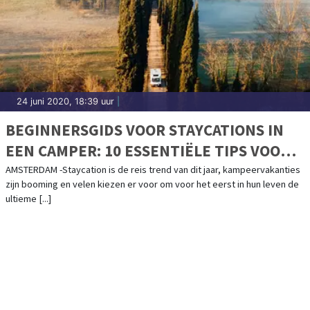
24 juni 2020, 18:39 uur
|
BEGINNERSGIDS VOOR STAYCATIONS IN
EEN CAMPER: 10 ESSENTIËLE TIPS VOOR
DE ULTIEME NEDERLANDSE ROAD TRIP
AMSTERDAM -Staycation is de reis trend van dit jaar, kampeervakanties
zijn booming en velen kiezen er voor om voor het eerst in hun leven de
DEZE ZOMER
ultieme [...]