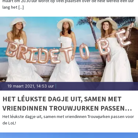
maart om 20.30 uur wordt op veel plaatsen over de hele wereld een uur
lang het [...]
19 maart 2021, 14:53 uur
|
HET LÉUKSTE DAGJE UIT, SAMEN MET
VRIENDINNEN TROUWJURKEN PASSEN
VOOR DE LOL!
Het léukste dagje uit, samen met vriendinnen Trouwjurken passen voor
de LoL!