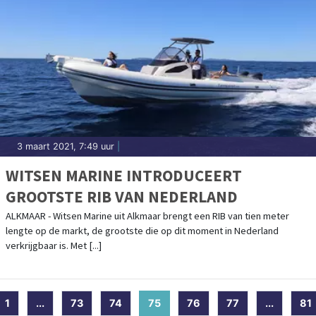
3 maart 2021, 7:49 uur
|
WITSEN MARINE INTRODUCEERT
GROOTSTE RIB VAN NEDERLAND
ALKMAAR - Witsen Marine uit Alkmaar brengt een RIB van tien meter
lengte op de markt, de grootste die op dit moment in Nederland
verkrijgbaar is. Met [...]
1
...
73
74
75
(current)
76
77
...
81