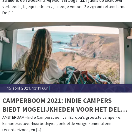
Samuel is een weeskind. Hij woont in Oeganda. Tijdens de lockdown
verbleef hij bij zijn tante en zijn neefje Amooti. Ze zijn ontzettend arm.
De [...]
15 april 2021, 13:11 uur
|
CAMPERBOOM 2021: INDIE CAMPERS
BIEDT MOGELIJKHEDEN VOOR HET DELEN
VAN CAMPERS
AMSTERDAM - Indie Campers, een van Europa's grootste camper- en
kampeerautoverhuurbedrijven, beleefde vorige zomer al een
recordseizoen, en [...]