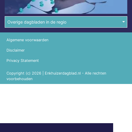
Overige dagbladen in de regio
Algemene voorwaarden
Disclaimer
Privacy Statement
Copyright (c) 2026 | Enkhuizerdagblad.nl - Alle rechten
voorbehouden