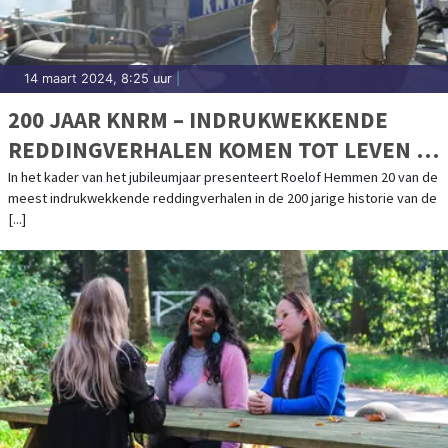
14 maart 2024, 8:25 uur
|
200 JAAR KNRM – INDRUKWEKKENDE
REDDINGVERHALEN KOMEN TOT LEVEN IN
PODCASTSERIE MET ROELOF HEMMEN
In het kader van het jubileumjaar presenteert Roelof Hemmen 20 van de
meest indrukwekkende reddingverhalen in de 200 jarige historie van de
[...]