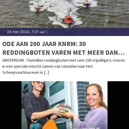
24 mei 2024, 7:21 uur
|
ODE AAN 200 JAAR KNRM: 30
REDDINGBOTEN VAREN MET MEER DAN
100 VRIJWILLIGERS VAN IJMUIDEN NAAR
AMSTERDAM - Tientallen reddingboten met ruim 100 vrijwilligers voeren
in een speciale intocht samen van IJmuiden naar Het
HET SCHEEPVAARTMUSEUM IN
Scheepvaartmuseum in [...]
AMSTERDAM