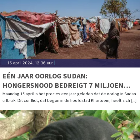
15 april 2024, 12:36 uur
|
EÉN JAAR OORLOG SUDAN:
HONGERSNOOD BEDREIGT 7 MILJOEN
MENSEN
Maandag 15 april is het precies een jaar geleden dat de oorlog in Sudan
uitbrak. Dit conflict, dat begon in de hoofdstad Khartoem, heeft zich [...]