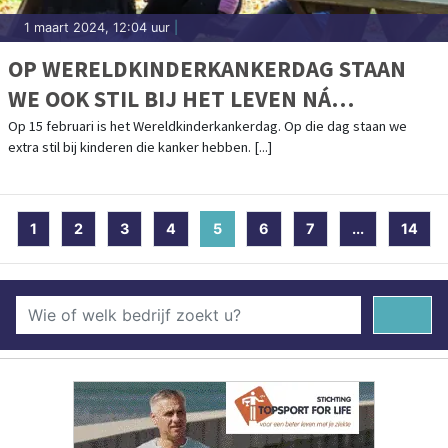
1 maart 2024, 12:04 uur
|
OP WERELDKINDERKANKERDAG STAAN
WE OOK STIL BIJ HET LEVEN NÁ
KINDERKANKER
Op 15 februari is het Wereldkinderkankerdag. Op die dag staan we
extra stil bij kinderen die kanker hebben. [...]
1
2
3
4
5
(current)
6
7
...
14