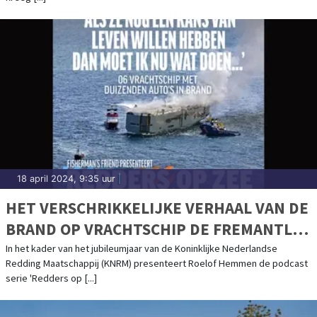
18 april 2024, 9:35 uur
|
HET VERSCHRIKKELIJKE VERHAAL VAN DE
BRAND OP VRACHTSCHIP DE FREMANTLE
HIGHWAY KOMT TOT LEVEN IN DE KNRM-
In het kader van het jubileumjaar van de Koninklijke Nederlandse
Redding Maatschappij (KNRM) presenteert Roelof Hemmen de podcast
PODCASTSERIE
serie 'Redders op [...]