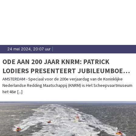
24 mei 2024, 20:07 uur
|
ODE AAN 200 JAAR KNRM: PATRICK
LODIERS PRESENTEERT JUBILEUMBOEK
EN ONTHULT UNIEKE POSTNL POSTZEGEL
AMSTERDAM - Speciaal voor de 200e verjaardag van de Koninklijke
Nederlandse Redding Maatschappij (KNRM) is Het Scheepvaartmuseum
VANUIT HET SCHEEPVAARTMUSEUM
het 46e [...]