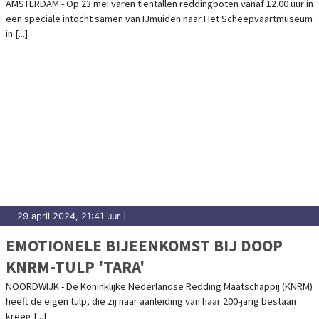
VAREN OP 23 MEI VAN IJMUIDEN NAAR
AMSTERDAM - Op 23 mei varen tientallen reddingboten vanaf 12.00 uur in
een speciale intocht samen van IJmuiden naar Het Scheepvaartmuseum
HET SCHEEPVAARTMUSEUM IN
in [...]
AMSTERDAM
29 april 2024, 21:41 uur
|
EMOTIONELE BIJEENKOMST BIJ DOOP
KNRM-TULP 'TARA'
NOORDWIJK - De Koninklijke Nederlandse Redding Maatschappij (KNRM)
heeft de eigen tulp, die zij naar aanleiding van haar 200-jarig bestaan
kreeg [...]