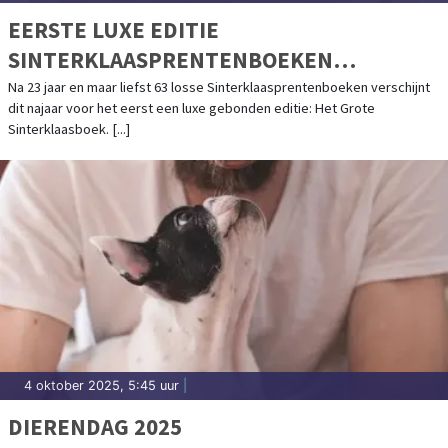
EERSTE LUXE EDITIE
SINTERKLAASPRENTENBOEKEN
GEBUNDELD
Na 23 jaar en maar liefst 63 losse Sinterklaasprentenboeken verschijnt
dit najaar voor het eerst een luxe gebonden editie: Het Grote
Sinterklaasboek. [...]
4 oktober 2025, 5:45 uur
|
DIERENDAG 2025