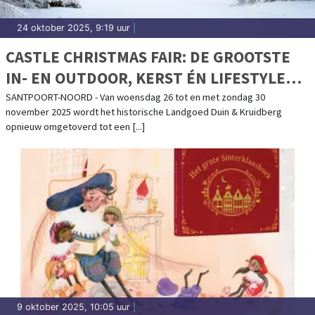
24 oktober 2025, 9:19 uur
|
CASTLE CHRISTMAS FAIR: DE GROOTSTE
IN- EN OUTDOOR, KERST ÉN LIFESTYLE
FAIR VAN NEDERLAND
SANTPOORT-NOORD - Van woensdag 26 tot en met zondag 30
november 2025 wordt het historische Landgoed Duin & Kruidberg
opnieuw omgetoverd tot een [...]
9 oktober 2025, 10:05 uur
|