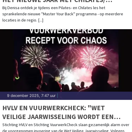
PILATES BY DENISA - "MASTER YOUR
Bij Denisa ontdek je tijdens een Pilates- en Chilates les het
sprankelende nieuwe "Master Your Back" programma - op meerdere
BACK"
locaties in de regio. [...]
9 december 2025, 7:47 uur
|
HVLV EN VUURWERKCHECK: "WET
VEILIGE JAARWISSELING WORDT EEN
RECEPT VOOR CHAOS"
Stichting HVLV en Stichting VuurwerkCheck slaan gezamenlijk alarm over
de voorgenomen invoering van de Wet Veilige Jaarwisseling. Volgens