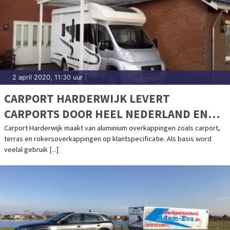
2 april 2020, 11:30 uur
|
CARPORT HARDERWIJK LEVERT
CARPORTS DOOR HEEL NEDERLAND EN
BELGIË
Carport Harderwijk maakt van aluminium overkappingen zoals carport,
terras en rokersoverkappingen op klantspecificatie. Als basis word
veelal gebruik [...]