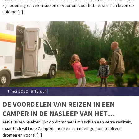
zijn booming en velen kiezen er voor om voor het eerst in hun leven de
DEZE ZOMER
ultieme [...]
1 mei 2020, 9:16 uur
|
DE VOORDELEN VAN REIZEN IN EEN
CAMPER IN DE NASLEEP VAN HET
CORONAVIRUS
AMSTERDAM -Reizen lijkt op dit moment misschien een verre realiteit,
maar toch wil Indie Campers mensen aanmoedigen om te blijven
dromen en vooral [...]