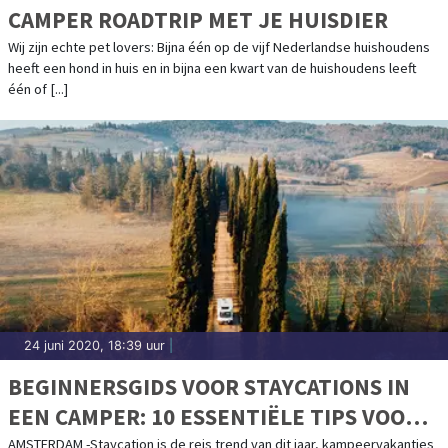
CAMPER ROADTRIP MET JE HUISDIER
Wij zijn echte pet lovers: Bijna één op de vijf Nederlandse huishoudens
heeft een hond in huis en in bijna een kwart van de huishoudens leeft
één of [...]
24 juni 2020, 18:39 uur
|
BEGINNERSGIDS VOOR STAYCATIONS IN
EEN CAMPER: 10 ESSENTIËLE TIPS VOOR
DE ULTIEME NEDERLANDSE ROAD TRIP
AMSTERDAM -Staycation is de reis trend van dit jaar, kampeervakanties