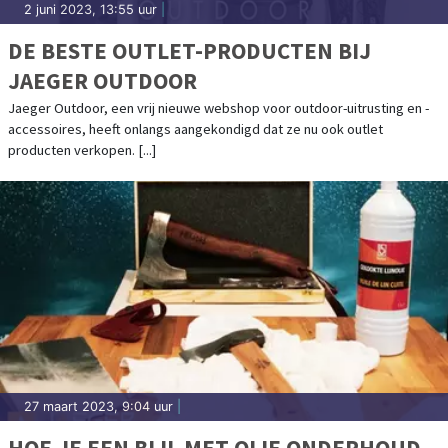
2 juni 2023, 13:55 uur
|
DE BESTE OUTLET-PRODUCTEN BIJ
JAEGER OUTDOOR
Jaeger Outdoor, een vrij nieuwe webshop voor outdoor-uitrusting en -
accessoires, heeft onlangs aangekondigd dat ze nu ook outlet
producten verkopen. [...]
27 maart 2023, 9:04 uur
|
HOE JE EEN BIJL MET OLIE ONDERHOUD