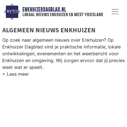
ENKHUIZERDAGBLAD.NL
lokaal nieuws enkhuizen en west-friesland
ALGEMEEN NIEUWS ENKHUIZEN
Op zoek naar algemeen nieuws over Enkhuizen? Op
Enkhuizer Dagblad vind je praktische informatie, lokale
ontwikkelingen, evenementen en het weerbericht voor
Enkhuizen en omgeving. Wij zorgen ervoor dat jij precies
weet wat er speelt.
PRAKTISCHE INFORMATIE ENKHUIZEN
Van werkzaamheden op de N302 tot evenementen als
de Enkhuizer Markt en het weersbericht voor de West-
Friese kust langs het IJsselmeer.