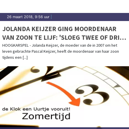
26 maart 2018, 9:56 uur
|
JOLANDA KEIJZER GING MOORDENAAR
VAN ZOON TE LIJF: 'SLOEG TWEE OF DRIE
KEER OP ZIJN BUIK
HOOGKARSPEL - Jolanda Keijzer, de moeder van de in 2007 om het
leven gebrachte Pascal Keijzer, heeft de moordenaar van haar zoon
tijdens een [...]