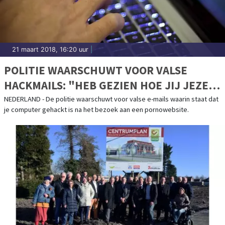
21 maart 2018, 16:20 uur
|
POLITIE WAARSCHUWT VOOR VALSE
HACKMAILS: "HEB GEZIEN HOE JIJ JEZELF
BEVREDIGT"
NEDERLAND - De politie waarschuwt voor valse e-mails waarin staat dat
je computer gehackt is na het bezoek aan een pornowebsite.