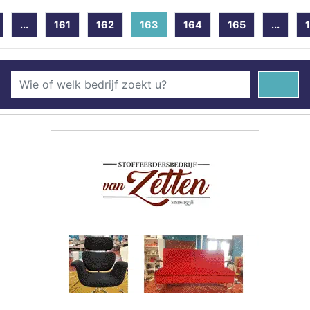
...
161
162
163
(current)
164
165
...