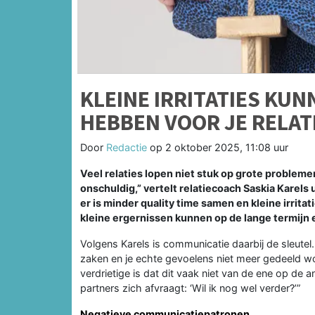
KLEINE IRRITATIES KU
HEBBEN VOOR JE RELAT
Door
Redactie
op
2 oktober 2025, 11:08 uur
Veel relaties lopen niet stuk op grote problemen
onschuldig,” vertelt relatiecoach Saskia Karels 
er is minder quality time samen en kleine irrita
kleine ergernissen kunnen op de lange termijn
Volgens Karels is communicatie daarbij de sleutel
zaken en je echte gevoelens niet meer gedeeld wor
verdrietige is dat dit vaak niet van de ene op de 
partners zich afvraagt: ‘Wil ik nog wel verder?’”
Negatieve communicatiepatronen