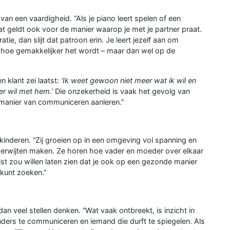
van een vaardigheid. “Als je piano leert spelen of een
at geldt ook voor de manier waarop je met je partner praat.
ratie, dan slijt dat patroon erin. Je leert jezelf aan om
, hoe gemakkelijker het wordt – maar dan wel op de
n klant zei laatst:
‘Ik weet gewoon niet meer wat ik wil en
er wil met hem.’
Die onzekerheid is vaak het gevolg van
 manier van communiceren aanleren.”
kinderen. “Zij groeien op in een omgeving vol spanning en
r verwijten maken. Ze horen hoe vader en moeder over elkaar
juist zou willen laten zien dat je ook op een gezonde manier
kunt zoeken.”
dan veel stellen denken. “Wat vaak ontbreekt, is inzicht in
ders te communiceren en iemand die durft te spiegelen. Als