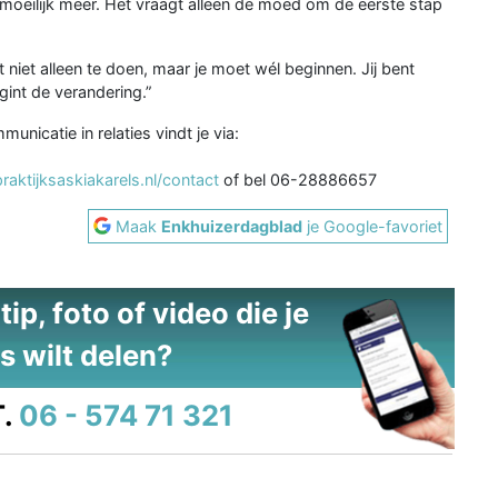
 moeilijk meer. Het vraagt alleen de moed om de eerste stap
 niet alleen te doen, maar je moet wél beginnen. Jij bent
gint de verandering.”
nicatie in relaties vindt je via:
raktijksaskiakarels.nl/contact
of bel 06-28886657
Maak
Enkhuizerdagblad
je Google-favoriet
ip, foto of video die je
s wilt delen?
.
06 - 574 71 321