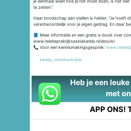
je eenmaal weet hoe je het moet doen, is het niet
te zetten.”
Haar boodschap aan stellen is helder: “Je hoeft dit
verantwoordelijk voor je eigen gedrag. En daar be
📘 Meer informatie en een gratis e-book over commu
www.relatiepraktijksaskiakarels.nl/ebook/
📞 Voor een kennismakingsgesprek:
www.relatiep
karels
,
communicatie
Heb je een leuke t
met on
APP ONS!
T