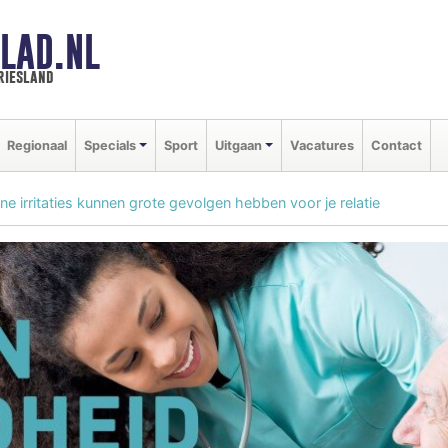
LAD.NL
riesland
Regionaal
Specials
Sport
Uitgaan
Vacatures
Contact
ine irritaties kunnen grote gevolgen hebben voor je relatie