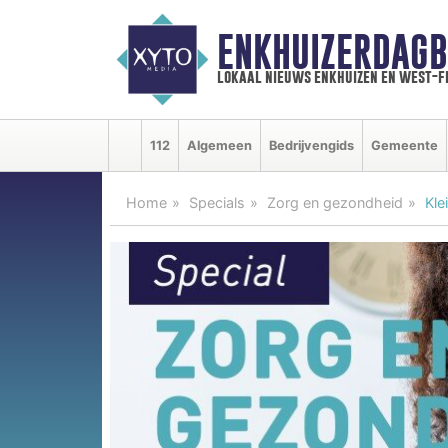
ENKHUIZERDAGB
lokaal nieuws enkhuizen en west-f
112
Algemeen
Bedrijvengids
Gemeente
Home
Specials
Zorg en gezondheid
Kle