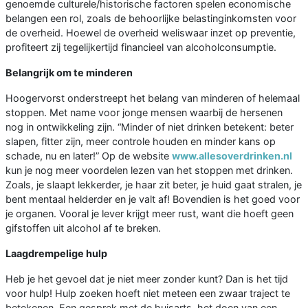
genoemde culturele/historische factoren spelen economische
belangen een rol, zoals de behoorlijke belastinginkomsten voor
de overheid. Hoewel de overheid weliswaar inzet op preventie,
profiteert zij tegelijkertijd financieel van alcoholconsumptie.
Belangrijk om te minderen
Hoogervorst onderstreept het belang van minderen of helemaal
stoppen. Met name voor jonge mensen waarbij de hersenen
nog in ontwikkeling zijn. “Minder of niet drinken betekent: beter
slapen, fitter zijn, meer controle houden en minder kans op
schade, nu en later!” Op de website
www.allesoverdrinken.nl
kun je nog meer voordelen lezen van het stoppen met drinken.
Zoals, je slaapt lekkerder, je haar zit beter, je huid gaat stralen, je
bent mentaal helderder en je valt af! Bovendien is het goed voor
je organen. Vooral je lever krijgt meer rust, want die hoeft geen
gifstoffen uit alcohol af te breken.
Laagdrempelige hulp
Heb je het gevoel dat je niet meer zonder kunt? Dan is het tijd
voor hulp! Hulp zoeken hoeft niet meteen een zwaar traject te
betekenen. Een gesprek met de huisarts, het doen van een