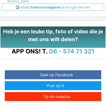
alcohol
,
jitske
Maak
Enkhuizerdagblad
je Google-favoriet
Heb je een leuke tip, foto of video die je
met ons wilt delen?
APP ONS!
T.
06 - 574 71 321
Deel op Facebook
Post op X
Tip de redactie