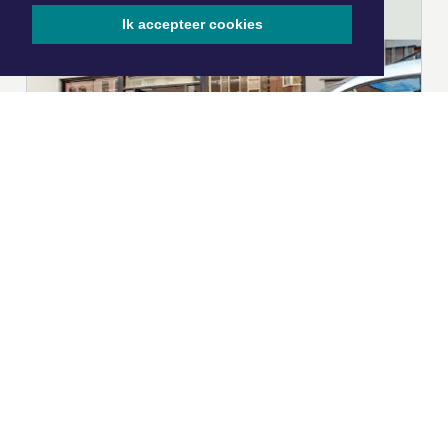
Ik accepteer cookies
|
Nieuws | Sport | Evenementen
Hoofdvestiging:
van Benthuizenlaan 1
1701 BZ Heerhugowaard
072 8200 600
redactie@xyto.nl