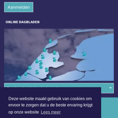
Aanmelden
ONLINE DAGBLADEN
Overige dagbladen in de regio
Deze website maakt gebruik van cookies om
Algemene voorwaarden
ervoor te zorgen dat u de beste ervaring krijgt
op onze website
Lees meer
Disclaimer