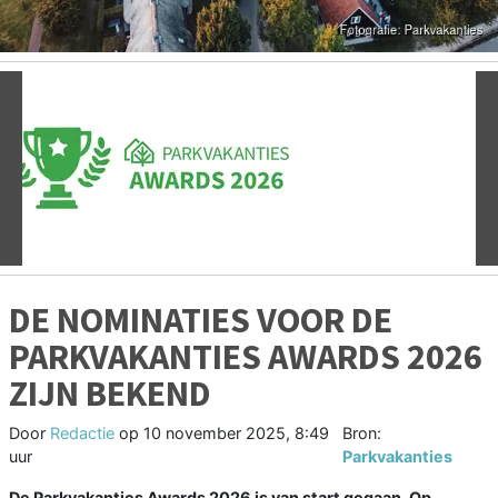
Vorige
V
DE NOMINATIES VOOR DE
PARKVAKANTIES AWARDS 2026
ZIJN BEKEND
Door
Redactie
op
10 november 2025, 8:49
Bron:
uur
Parkvakanties
De Parkvakanties Awards 2026 is van start gegaan. Op