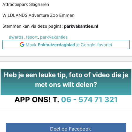
Attractiepark Slagharen
WILDLANDS Adventure Zoo Emmen
Stemmen kan via deze pagina:
parkvakanties.nl
awards
,
resort
,
parkvakanties
Maak
Enkhuizerdagblad
je Google-favoriet
Heb je een leuke tip, foto of video die je
met ons wilt delen?
APP ONS!
T.
06 - 574 71 321
Deel op Facebook