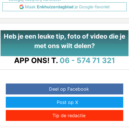
Maak
Enkhuizerdagblad
je Google-favoriet
Heb je een leuke tip, foto of video die je
met ons wilt delen?
APP ONS!
T.
06 - 574 71 321
Deel op Facebook
Post op X
Tip de redactie