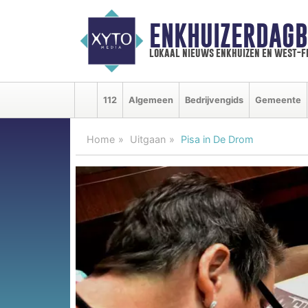
ENKHUIZERDAGB
lokaal nieuws enkhuizen en west-f
112
Algemeen
Bedrijvengids
Gemeente
Home
Uitgaan
Pisa in De Drom