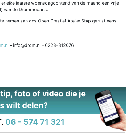
s er elke laatste woensdagochtend van de maand een vrije
l) van de Drommedaris.
l te nemen aan ons Open Creatief Atelier.Stap gerust eens
m.nl
– info@drom.nl – 0228-312076
ip, foto of video die je
s wilt delen?
.
06 - 574 71 321