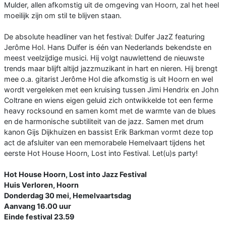
Mulder, allen afkomstig uit de omgeving van Hoorn, zal het heel
moeilijk zijn om stil te blijven staan.
De absolute headliner van het festival: Dulfer JazZ featuring
Jerôme Hol. Hans Dulfer is één van Nederlands bekendste en
meest veelzijdige musici. Hij volgt nauwlettend de nieuwste
trends maar blijft altijd jazzmuzikant in hart en nieren. Hij brengt
mee o.a. gitarist Jerôme Hol die afkomstig is uit Hoorn en wel
wordt vergeleken met een kruising tussen Jimi Hendrix en John
Coltrane en wiens eigen geluid zich ontwikkelde tot een ferme
heavy rocksound en samen komt met de warmte van de blues
en de harmonische subtiliteit van de jazz. Samen met drum
kanon Gijs Dijkhuizen en bassist Erik Barkman vormt deze top
act de afsluiter van een memorabele Hemelvaart tijdens het
eerste Hot House Hoorn, Lost into Festival. Let(u)s party!
Hot House Hoorn, Lost into Jazz Festival
Huis Verloren, Hoorn
Donderdag 30 mei, Hemelvaartsdag
Aanvang 16.00 uur
Einde festival 23.59