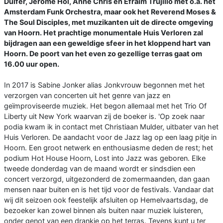
Dulfer, Jerôme Hol, Anne Chris en Efraïm Trujillo met o.a. het
Amsterdam Funk Orchestra, maar ook het Reverend Moses &
The Soul Disciples, met muzikanten uit de directe omgeving
van Hoorn. Het prachtige monumentale Huis Verloren zal
bijdragen aan een geweldige sfeer in het kloppend hart van
Hoorn. De poort van het even zo gezellige terras gaat om
16.00 uur open.
In 2017 is Sabine Jonker alias Jonkvrouw begonnen met het
verzorgen van concerten uit het genre van jazz en
geïmproviseerde muziek. Het begon allemaal met het Trio Of
Liberty uit New York waarvan zij de boeker is. 'Op zoek naar
podia kwam ik in contact met Christiaan Mulder, uitbater van het
Huis Verloren. De aandacht voor de Jazz lag op een laag pitje in
Hoorn. Een groot netwerk en enthousiasme deden de rest; het
podium Hot House Hoorn, Lost into Jazz was geboren. Elke
tweede donderdag van de maand wordt er sindsdien een
concert verzorgd, uitgezonderd de zomermaanden, dan gaan
mensen naar buiten en is het tijd voor de festivals. Vandaar dat
wij dit seizoen ook feestelijk afsluiten op Hemelvaartsdag, de
bezoeker kan zowel binnen als buiten naar muziek luisteren,
onder genot van een drankje op het terras. Tevens kunt u ter