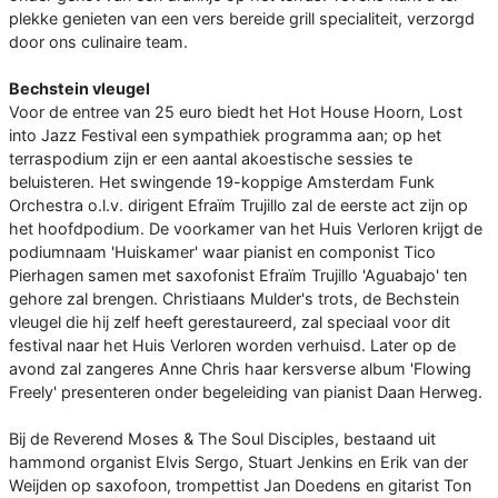
plekke genieten van een vers bereide grill specialiteit, verzorgd
door ons culinaire team.
Bechstein vleugel
Voor de entree van 25 euro biedt het Hot House Hoorn, Lost
into Jazz Festival een sympathiek programma aan; op het
terraspodium zijn er een aantal akoestische sessies te
beluisteren. Het swingende 19-koppige Amsterdam Funk
Orchestra o.l.v. dirigent Efraïm Trujillo zal de eerste act zijn op
het hoofdpodium. De voorkamer van het Huis Verloren krijgt de
podiumnaam 'Huiskamer' waar pianist en componist Tico
Pierhagen samen met saxofonist Efraïm Trujillo 'Aguabajo' ten
gehore zal brengen. Christiaans Mulder's trots, de Bechstein
vleugel die hij zelf heeft gerestaureerd, zal speciaal voor dit
festival naar het Huis Verloren worden verhuisd. Later op de
avond zal zangeres Anne Chris haar kersverse album 'Flowing
Freely' presenteren onder begeleiding van pianist Daan Herweg.
Bij de Reverend Moses & The Soul Disciples, bestaand uit
hammond organist Elvis Sergo, Stuart Jenkins en Erik van der
Weijden op saxofoon, trompettist Jan Doedens en gitarist Ton