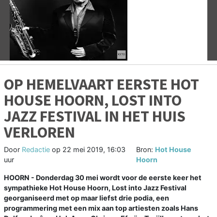
Vorige
V
OP HEMELVAART EERSTE HOT
HOUSE HOORN, LOST INTO
JAZZ FESTIVAL IN HET HUIS
VERLOREN
Door
Redactie
op
22 mei 2019, 16:03
Bron:
Hot House
uur
Hoorn
HOORN - Donderdag 30 mei wordt voor de eerste keer het
sympathieke Hot House Hoorn, Lost into Jazz Festival
georganiseerd met op maar liefst drie podia, een
programmering met een mix aan top artiesten zoals Hans