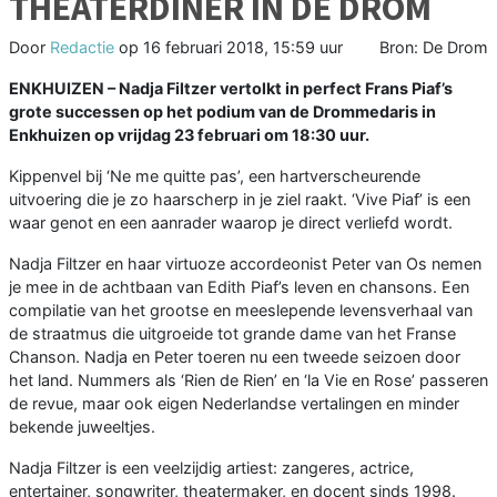
THEATERDINER IN DE DROM
Door
Redactie
op
16 februari 2018, 15:59 uur
Bron: De Drom
ENKHUIZEN – Nadja Filtzer vertolkt in perfect Frans Piaf’s
grote successen op het
podium van de Drommedaris in
Enkhuizen op vrijdag 23 februari om 18:30 uur.
Kippenvel bij ‘Ne me quitte pas’, een hartverscheurende
uitvoering die je zo haarscherp in je ziel raakt. ‘Vive Piaf’ is een
waar genot en een aanrader waarop je direct verliefd wordt.
Nadja Filtzer en haar virtuoze accordeonist Peter van Os nemen
je mee in de achtbaan van Edith Piaf’s leven en chansons. Een
compilatie van het grootse en meeslepende levensverhaal van
de straatmus die uitgroeide tot grande dame van het Franse
Chanson. Nadja en Peter toeren nu een tweede seizoen door
het land. Nummers als ‘Rien de Rien’ en ‘la Vie en Rose’ passeren
de revue, maar ook eigen Nederlandse vertalingen en minder
bekende juweeltjes.
Nadja Filtzer is een veelzijdig artiest: zangeres, actrice,
entertainer, songwriter, theatermaker, en docent sinds 1998.