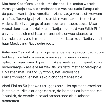
Met haar Oekraïens-Joods- Mexicaans- Hollandse wortels
verenigt Nadja zowel de melancholie van het oude Europa als
de passie van Latijns-Amerika in zich. Nadja voelt zich verwant
aan Piaf. Toevallig zijn zij beiden klein van stuk en heten hun
vaders die zij van jongs af aan moesten missen, Louis. Maar
vooral door haar muziek kruipt Nadja in de huid van Edith Piaf
en verbindt zich met haar melancholie, onweerstaanbare
levenslust en vurig temperament, herkenbaar voor Nadja vanuit
haar Mexicaans-Russische roots.
Peter van Os gaat al vanaf zijn negende met zijn accordeon door
het leven; na het conservatorium waar hij een klassieke
opleiding kreeg werd hij een muzikale veelvraat; hij speelt zowel
hedendaags-klassieke muziek als Scarlatti; met het Metropole
Orkest en met Holland Symfonia, het Nederlands
Philharmonisch, en het Asko-Schonbergensemble.
Alsof Piaf na 50 jaar was teruggekeerd. Het optreden excelleert
in sterke muzikale arrangementen, de intimiteit en interactie met
’t publiek, de emotie in zowel ontroerende als hilarische
momenten.