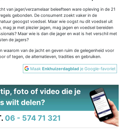
cht van jager/verzamelaar beleefteen ware opleving in de 21
 regels gebonden. De consument zoekt vaker in de
natuur geoogst voedsel. Maar wie oogst nu dit voedsel uit
 mag je met plezier jagen, mag jagen en voedsel bereiden
ssionals? Maar wie is dan die jager en wat is het verschil met
ten de jagers?
 en waarom van de jacht en geven ruim de gelegenheid voor
r of tegen, de alternatieven, tradities en gebruiken.
Maak
Enkhuizerdagblad
je Google-favoriet
ip, foto of video die je
s wilt delen?
.
06 - 574 71 321