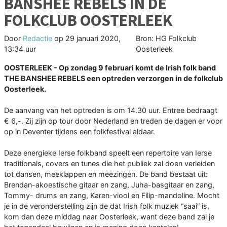
BANSHEE REBELS IN DE
FOLKCLUB OOSTERLEEK
Door
Redactie
op
29 januari 2020,
Bron: HG Folkclub
13:34 uur
Oosterleek
OOSTERLEEK - Op zondag 9 februari komt de Irish folk band
THE BANSHEE REBELS een optreden verzorgen in de folkclub
Oosterleek.
De aanvang van het optreden is om 14.30 uur. Entree bedraagt
€ 6,-. Zij zijn op tour door Nederland en treden de dagen er voor
op in Deventer tijdens een folkfestival aldaar.
Deze energieke Ierse folkband speelt een repertoire van Ierse
traditionals, covers en tunes die het publiek zal doen verleiden
tot dansen, meeklappen en meezingen. De band bestaat uit:
Brendan-akoestische gitaar en zang, Juha-basgitaar en zang,
Tommy- drums en zang, Karen-viool en Filip-mandoline. Mocht
je in de veronderstelling zijn de dat Irish folk muziek “saai” is,
kom dan deze middag naar Oosterleek, want deze band zal je