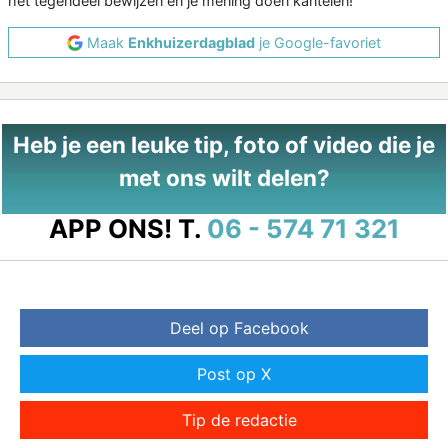
het tegendeel bewijzen en je mening doen kantelen!
Maak
Enkhuizerdagblad
je Google-favoriet
Heb je een leuke tip, foto of video die je
met ons wilt delen?
APP ONS!
T.
06 - 574 71 321
Deel op Facebook
Post op X
Tip de redactie