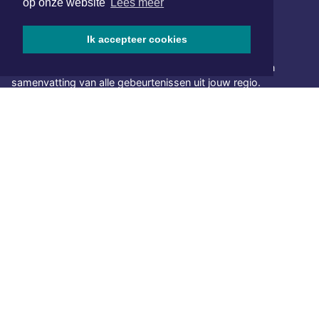
op onze website
Lees meer
Ik accepteer cookies
NIEUWSBRIEF AANMELDEN
Schrijf je in voor onze nieuwsbrief en krijg wekelijks een
samenvatting van alle gebeurtenissen uit jouw regio.
Aanmelden
ONLINE DAGBLADEN