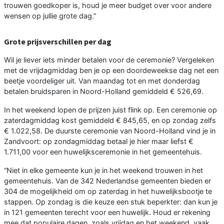
trouwen goedkoper is, houd je meer budget over voor andere
wensen op jullie grote dag.”
Grote prijsverschillen per dag
Wil je liever iets minder betalen voor de ceremonie? Vergeleken
met de vrijdagmiddag ben je op een doordeweekse dag net een
beetje voordeliger uit. Van maandag tot en met donderdag
betalen bruidsparen in Noord-Holland gemiddeld € 526,69.
In het weekend lopen de prijzen juist flink op. Een ceremonie op
zaterdagmiddag kost gemiddeld € 845,65, en op zondag zelfs
€ 1.022,58. De duurste ceremonie van Noord-Holland vind je in
Zandvoort: op zondagmiddag betaal je hier maar liefst €
1.711,00 voor een huwelijksceremonie in het gemeentehuis.
“Niet in elke gemeente kun je in het weekend trouwen in het
gemeentehuis. Van de 342 Nederlandse gemeenten bieden er
304 de mogelijkheid om op zaterdag in het huwelijksbootje te
stappen. Op zondag is die keuze een stuk beperkter: dan kun je
in 121 gemeenten terecht voor een huwelijk. Houd er rekening
mee dat populaire dagen, zoals vrijdag en het weekend, vaak