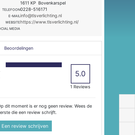
1611 KP Bovenkarspel
0228-516171
TELEFOON
info@tlsverlichting.nl
E-MAIL
https://www.tlsverlichting.nl/
WEBSITE
OCIAL MEDIA
Beoordelingen
5
4
5.0
3
2
1 Reviews
p dit moment is er nog geen review. Wees de
erste die een review schrijft.
Een review schrijven