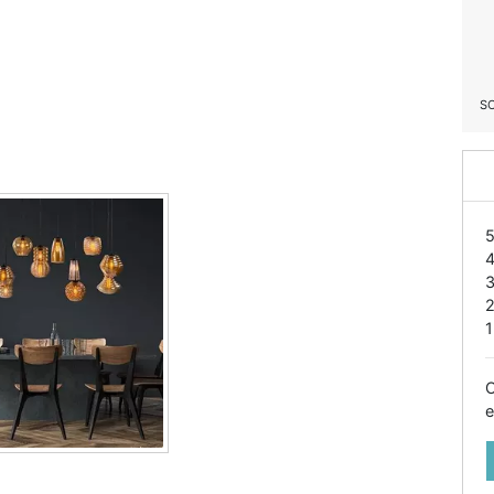
S
1
O
e