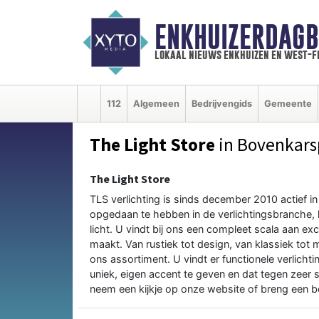
ENKHUIZERDAGB
lokaal nieuws enkhuizen en west-f
112
Algemeen
Bedrijvengids
Gemeente
The Light Store
in Bovenkars
The Light Store
TLS verlichting is sinds december 2010 actief in
opgedaan te hebben in de verlichtingsbranche, la
licht. U vindt bij ons een compleet scala aan exc
maakt. Van rustiek tot design, van klassiek tot 
ons assortiment. U vindt er functionele verlicht
uniek, eigen accent te geven en dat tegen zeer 
neem een kijkje op onze website of breng een b