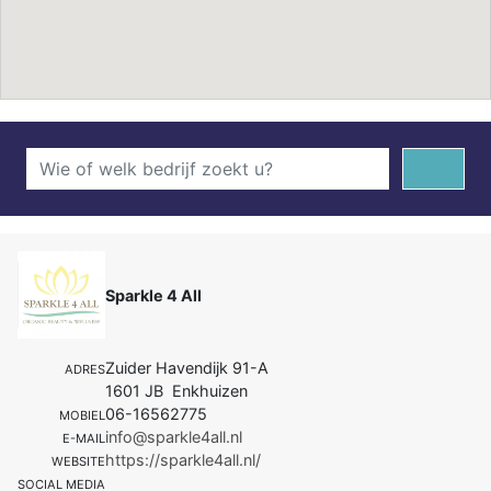
Sparkle 4 All
Zuider Havendijk 91-A
ADRES
1601 JB Enkhuizen
06-16562775
MOBIEL
info@sparkle4all.nl
E-MAIL
https://sparkle4all.nl/
WEBSITE
SOCIAL MEDIA