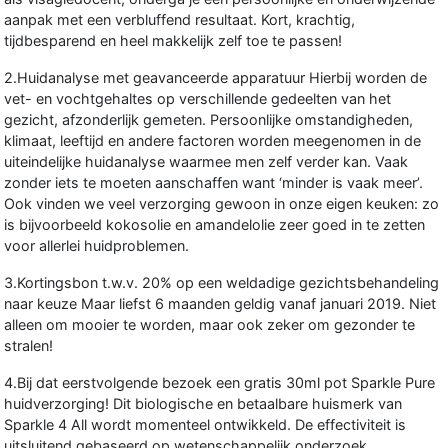
aanpak met een verbluffend resultaat. Kort, krachtig,
tijdbesparend en heel makkelijk zelf toe te passen!
2.Huidanalyse met geavanceerde apparatuur Hierbij worden de
vet- en vochtgehaltes op verschillende gedeelten van het
gezicht, afzonderlijk gemeten. Persoonlijke omstandigheden,
klimaat, leeftijd en andere factoren worden meegenomen in de
uiteindelijke huidanalyse waarmee men zelf verder kan. Vaak
zonder iets te moeten aanschaffen want ‘minder is vaak meer’.
Ook vinden we veel verzorging gewoon in onze eigen keuken: zo
is bijvoorbeeld kokosolie en amandelolie zeer goed in te zetten
voor allerlei huidproblemen.
3.Kortingsbon t.w.v. 20% op een weldadige gezichtsbehandeling
naar keuze Maar liefst 6 maanden geldig vanaf januari 2019. Niet
alleen om mooier te worden, maar ook zeker om gezonder te
stralen!
4.Bij dat eerstvolgende bezoek een gratis 30ml pot Sparkle Pure
huidverzorging! Dit biologische en betaalbare huismerk van
Sparkle 4 All wordt momenteel ontwikkeld. De effectiviteit is
uitsluitend gebaseerd op wetenschappelijk onderzoek.