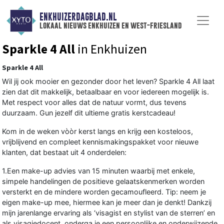
ENKHUIZERDAGBLAD.NL
lokaal nieuws enkhuizen en west-friesland
Sparkle 4 All
in Enkhuizen
Sparkle 4 All
Wil jij ook mooier en gezonder door het leven? Sparkle 4 All laat
zien dat dit makkelijk, betaalbaar en voor iedereen mogelijk is.
Met respect voor alles dat de natuur vormt, dus tevens
duurzaam. Gun jezelf dit ultieme gratis kerstcadeau!
Kom in de weken vòòr kerst langs en krijg een kosteloos,
vrijblijvend en compleet kennismakingspakket voor nieuwe
klanten, dat bestaat uit 4 onderdelen:
1.Een make-up advies van 15 minuten waarbij met enkele,
simpele handelingen de positieve gelaatskenmerken worden
versterkt en de mindere worden gecamoufleerd. Tip: neem je
eigen make-up mee, hiermee kan je meer dan je denkt! Dankzij
mijn jarenlange ervaring als ‘visagist en stylist van de sterren’ en
als visagiedocent, onderga je een persoonlijke en onderwijzende