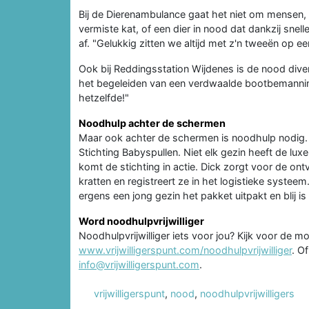
Bij de Dierenambulance gaat het niet om mensen
vermiste kat, of een dier in nood dat dankzij snell
af. "Gelukkig zitten we altijd met z'n tweeën op ee
Ook bij Reddingsstation Wijdenes is de nood diver
het begeleiden van een verdwaalde bootbemannin
hetzelfde!"
Noodhulp achter de schermen
Maar ook achter de schermen is noodhulp nodig. Zo
Stichting Babyspullen. Niet elk gezin heeft de l
komt de stichting in actie. Dick zorgt voor de on
kratten en registreert ze in het logistieke systeem.
ergens een jong gezin het pakket uitpakt en blij i
Word noodhulpvrijwilliger
Noodhulpvrijwilliger iets voor jou? Kijk voor de m
www.vrijwilligerspunt.com/noodhulpvrijwilliger
. O
info@vrijwilligerspunt.com
.
vrijwilligerspunt
,
nood
,
noodhulpvrijwilligers