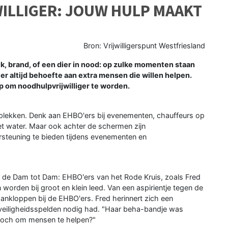
LLIGER: JOUW HULP MAAKT
Bron: Vrijwilligerspunt Westfriesland
 brand, of een dier in nood: op zulke momenten staan
s er altijd behoefte aan extra mensen die willen helpen.
p om noodhulpvrijwilliger te worden.
e plekken. Denk aan EHBO'ers bij evenementen, chauffeurs op
et water. Maar ook achter de schermen zijn
ersteuning te bieden tijdens evenementen en
of de Dam tot Dam: EHBO'ers van het Rode Kruis, zoals Fred
worden bij groot en klein leed. Van een aspirientje tegen de
aankloppen bij de EHBO'ers. Fred herinnert zich een
veiligheidsspelden nodig had. "Haar beha-bandje was
 toch om mensen te helpen?"