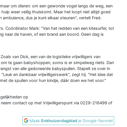
, maar om dieren: om een gewonde vogel langs de weg, een
e hulp weer veilig thuiskomt. Maar het loopt niet altijd goed
n ambulance, dus je kunt elkaar steunen", vertelt Fred.
s. Coördinator Mark: "Van het redden van een kitesurfer, tot
g naar de haven, of een brand aan boord. Geen dag is
als van Dick, een van de logistieke vrijwilligers van
uxe om te gaan babyshoppen, soms is er simpelweg niets. Dan
tvangst van alle gedoneerde babyspullen. Stapelt ze over in
 "Leuk en dankbaar vrijwilligerswerk", zegt hij. "Het idee dat
s met de spullen voor hun kindje, dáár doen we het voor."
ogelijkheden op
f neem contact op met Vrijwilligerspunt via 0229-216499 of
Maak
Enkhuizerdagblad
je Google-favoriet