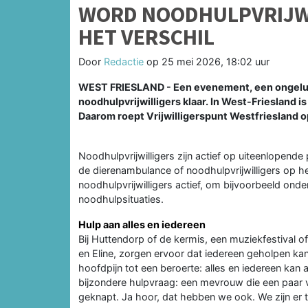
WORD NOODHULPVRIJWI
HET VERSCHIL
Door
Redactie
op
25 mei 2026, 18:02 uur
WEST FRIESLAND - Een evenement, een ongeluk,
noodhulpvrijwilligers klaar. In West-Friesland i
Daarom roept Vrijwilligerspunt Westfriesland o
Noodhulpvrijwilligers zijn actief op uiteenlopend
de dierenambulance of noodhulpvrijwilligers op h
noodhulpvrijwilligers actief, om bijvoorbeeld ond
noodhulpsituaties.
Hulp aan alles en iedereen
Bij Huttendorp of de kermis, een muziekfestival 
en Eline, zorgen ervoor dat iedereen geholpen kan 
hoofdpijn tot een beroerte: alles en iedereen kan 
bijzondere hulpvraag: een mevrouw die een paar 
geknapt. Ja hoor, dat hebben we ook. We zijn er