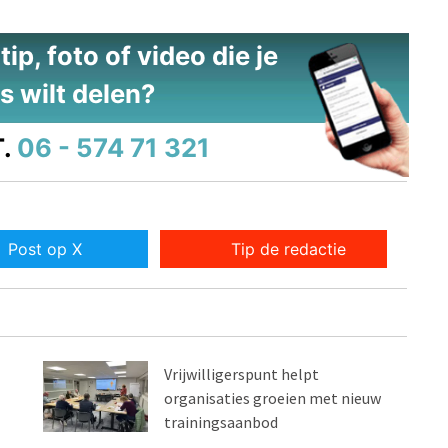
ip, foto of video die je
s wilt delen?
.
06 - 574 71 321
Post op X
Tip de redactie
Vrijwilligerspunt helpt
organisaties groeien met nieuw
trainingsaanbod