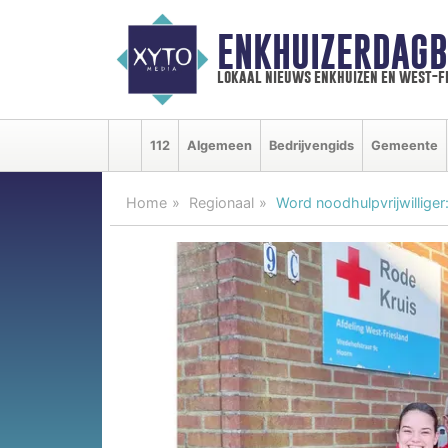
ENKHUIZERDAGB
lokaal nieuws enkhuizen en west-f
112
Algemeen
Bedrijvengids
Gemeente
Home
Regionaal
Word noodhulpvrijwilliger