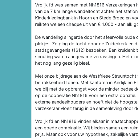
Vrolijk fd was samen met Nh1816 Verzekeringen ho
van de 7 km lange wandeltocht achter het statio
Kinderkledingbank in Hoorn en Stede Broec en vo
reikten we een cheque uit van € 1.000,- aan elk g
De wandeling slingerde door het sfeervolle oude 
plekjes. Zo ging de tocht door de Zuiderkerk en
stadsgevangenis (1612) bezoeken. Een kruidenbitt
scouting waren aangename verrassingen. Het ein
het nog lang gezellig bleef.
Met onze bijdrage aan de Westfriese Struuntocht 
betrokkenheid tonen. Met kantoren in Andijk en En
we blij met de opbrengst voor de minder bedeeld
op de coöperatie Nh1816 voor een extra donatie.
externe aandeelhouders en hoeft niet de hoogste 
verzekeraar vloeit terug in de samenleving door 
Vrolijk fd en Nh1816 vinden elkaar in maatschappe
een goede combinatie. Wij bieden samen een ruime
prijs. Maar ook voor uw hypotheek, zakelijke verze