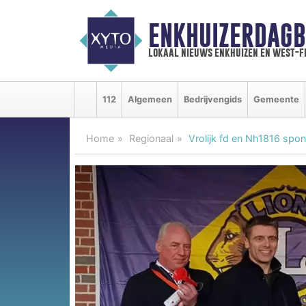
ENKHUIZERDAGB
lokaal nieuws enkhuizen en west-f
112
Algemeen
Bedrijvengids
Gemeente
Home
Regionaal
Vrolijk fd en Nh1816 spo