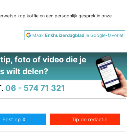
erwetse kop koffie en een persoonlijk gesprek in onze
Maak
Enkhuizerdagblad
je Google-favoriet
ip, foto of video die je
s wilt delen?
.
06 - 574 71 321
Post op X
Tip de redactie