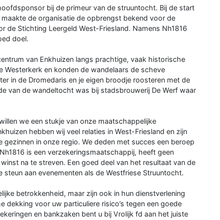
ofdsponsor bij de primeur van de struuntocht. Bij de start
n maakte de organisatie de opbrengst bekend voor de
or de Stichting Leergeld West-Friesland. Namens Nh1816
oed doel.
centrum van Enkhuizen langs prachtige, vaak historische
 de Westerkerk en konden de wandelaars de scheve
er in de Dromedaris en je eigen broodje roosteren met de
de van de wandeltocht was bij stadsbrouwerij De Werf waar
willen we een stukje van onze maatschappelijke
khuizen hebben wij veel relaties in West-Friesland en zijn
e gezinnen in onze regio. We deden met succes een beroep
 Nh1816 is een verzekeringsmaatschappij, heeft geen
winst na te streven. Een goed deel van het resultaat van de
de steun aan evenementen als de Westfriese Struuntocht.
lijke betrokkenheid, maar zijn ook in hun dienstverlening
 dekking voor uw particuliere risico’s tegen een goede
keringen en bankzaken bent u bij Vrolijk fd aan het juiste