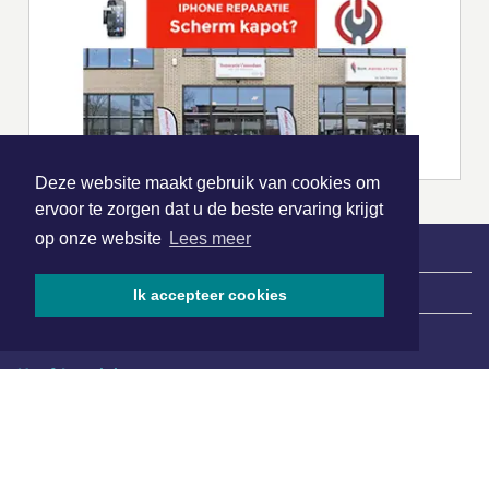
Deze website maakt gebruik van cookies om
ervoor te zorgen dat u de beste ervaring krijgt
op onze website
Lees meer
|
Nieuws | Sport | Evenementen
Ik accepteer cookies
Hoofdvestiging:
van Benthuizenlaan 1
1701 BZ Heerhugowaard
072 8200 600
redactie@xyto.nl