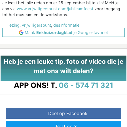
Je leest het: alle reden om er 25 september bij te zijn! Meld je
aan via
www.vrijwilligerspunt.com/jubileumfeest
voor toegang
tot het museum en de workshops.
lezing
,
vrijwilligerspunt
,
desinformatie
Maak
Enkhuizerdagblad
je Google-favoriet
Heb je een leuke tip, foto of video die je
met ons wilt delen?
APP ONS!
T.
06 - 574 71 321
Deel op Facebook
Post op X