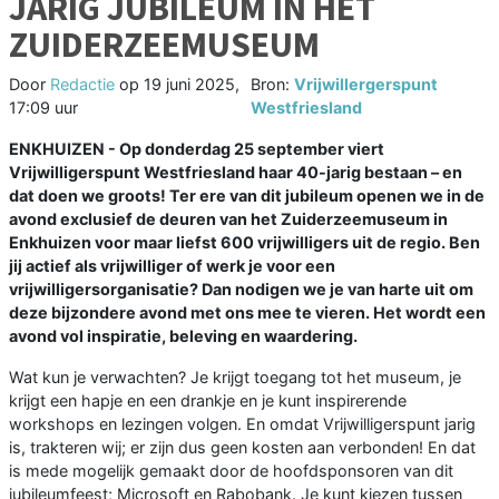
JARIG JUBILEUM IN HET
ZUIDERZEEMUSEUM
Door
Redactie
op
19 juni 2025,
Bron:
Vrijwillergerspunt
17:09 uur
Westfriesland
ENKHUIZEN - Op donderdag 25 september viert
Vrijwilligerspunt Westfriesland haar 40-jarig bestaan – en
dat doen we groots! Ter ere van dit jubileum openen we in de
avond exclusief de deuren van het Zuiderzeemuseum in
Enkhuizen voor maar liefst 600 vrijwilligers uit de regio. Ben
jij actief als vrijwilliger of werk je voor een
vrijwilligersorganisatie? Dan nodigen we je van harte uit om
deze bijzondere avond met ons mee te vieren. Het wordt een
avond vol inspiratie, beleving en waardering.
Wat kun je verwachten? Je krijgt toegang tot het museum, je
krijgt een hapje en een drankje en je kunt inspirerende
workshops en lezingen volgen. En omdat Vrijwilligerspunt jarig
is, trakteren wij; er zijn dus geen kosten aan verbonden! En dat
is mede mogelijk gemaakt door de hoofdsponsoren van dit
jubileumfeest; Microsoft en Rabobank. Je kunt kiezen tussen