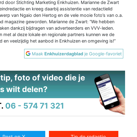
d door Stichting Marketing Enkhuizen. Marianne de Zwart
indredactie en kreeg daarbij assistentie van redactielid
erp van Ngaio den Hertog en de vele mooie foto’s van o.a.
igend magazine geworden. Marianne de Zwart: “We hebben
aken dankzij bijdragen van adverteerders en VVV-leden.
met al deze lokale en regionale partners kunnen we de
en veelzijdig het aanbod in Enkhuizen en omgeving is!”
Maak
Enkhuizerdagblad
je Google-favoriet
ip, foto of video die je
s wilt delen?
.
06 - 574 71 321
Post op X
Tip de redactie