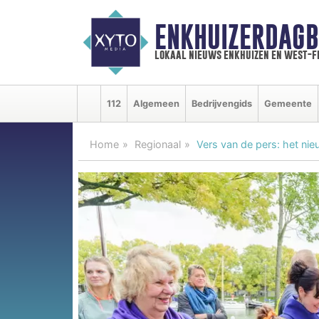
ENKHUIZERDAGB
lokaal nieuws enkhuizen en west-f
112
Algemeen
Bedrijvengids
Gemeente
Home
Regionaal
Vers van de pers: het ni