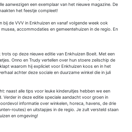
lle aanwezigen een exemplaar van het nieuwe magazine. De
 maakten het feestje compleet!
len bij de VVV in Enkhuizen en vanaf volgende week ook
ers, musea, accommodaties en gemeentehuizen in de regio. En
ok trots op deze nieuwe editie van Enkhuizen Boeit. Met een
weetjes. Onno en Trudy vertellen over hun stoere zeilschip de
klapt waarom hij expliciet voor Enkhuizen koos en in het
verhaal achter deze sociale en duurzame winkel die in juli
t: naast alle tips voor leuke kinderuitjes hebben we een
 Verder in deze editie speciale aandacht voor groen in
oordevol informatie over winkelen, horeca, havens, de drie
nten-routes) en uitstapjes in de regio. Je zult versteld staan
huizen en omgeving!