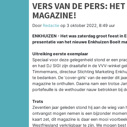
VERS VAN DE PERS: HE
MAGAZINE!
Door
Redactie
op
3 oktober 2022, 8:49 uur
ENKHUIZEN - Het was zaterdag groot feest in 
presentatie van het nieuwe Enkhuizen Boeit m
Uitreiking eerste exemplaar
Speciaal voor deze gelegenheid stond er een pra
en had DJ SIGI zijn draaitafel in de VVV-winkel g
Timmermans, directeur Stichting Marketing Enkh
te bedanken. De ‘cover-girls’ van de eerder dit 
magazine te onthullen. Daarna nam een trotse Jan
portefeuille is de wethouder nauw betrokken bij 
Trots
Zeventien jaar geleden stond hij aan de wieg van 
ontvangst mogen nemen is een bijzonder moment
kaart zet, dit magazine is daar een mooi voorbee
Westfriesland verkrijgbaar te zijn. We mogen best 