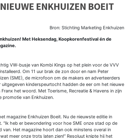
T NIEUWE ENKHUIZEN BOEIT
Bron: Stichting Marketing Enkhuizen
Enkhuizen! Met Heksendag, Koopkorenfestival én de
agazine.
chtig VW-busje van Kombi Kings op het plein voor de VVV
eïnstalleerd. Om 11 uur brak de zon door en nam Peter
uizen (SME), de microfoon om de makers en adverteerders
jaar uitgegeven kinderspeurtocht hadden de eer om het nieuwe
 Franx het woord. Met Toerisme, Recreatie & Havens in zijn
de promotie van Enkhuizen.
het magazine Enkhuizen Boeit. Nu de nieuwste editie in
. “Ik heb er bewondering voor hoe SME onze stad op de
ld van. Het magazine hoort dan ook minstens overal in
wat meer onze trots laten zien!” Resoluut knipte hij het