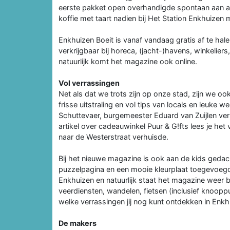
eerste pakket open overhandigde spontaan aan a
koffie met taart nadien bij Het Station Enkhuizen
Enkhuizen Boeit is vanaf vandaag gratis af te ha
verkrijgbaar bij horeca, (jacht-)havens, winkeli
natuurlijk komt het magazine ook online.
Vol verrassingen
Net als dat we trots zijn op onze stad, zijn we o
frisse uitstraling en vol tips van locals en leuke 
Schuttevaer, burgemeester Eduard van Zuijlen ver
artikel over cadeauwinkel Puur & G!fts lees je het 
naar de Westerstraat verhuisde.
Bij het nieuwe magazine is ook aan de kids gedach
puzzelpagina en een mooie kleurplaat toegevoegd.
Enkhuizen en natuurlijk staat het magazine weer b
veerdiensten, wandelen, fietsen (inclusief knooppu
welke verrassingen jij nog kunt ontdekken in Enk
De makers