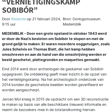
“VERNIETIGINGSKAMP
SOBIBÓR”
Door
Redactie
op
21 februari 2024,
Bron: Oorlogsmuseum
9:15 uur
Medemblik
MEDEMBLIK - Door een grote opstand in oktober 1943 werd
er door de Nazi’s besloten om Sobibór te slopen en met de
grond gelijk te maken. Er waren meerdere ooggetuigen, zoals
Jules Schelvis en Thomas Blatt, die het kamp hebben
omschreven en aan de hand van die omschrijving werden er
beeld geschetst, plattegronden en maquettes gemaakt.
Eind 2014 werd door archeologen de gaskamer van Sobibór
opgegraven. De ontdekking geeft meer inzicht in de opzet van
het vernietigingskamp. Na het archeologisch onderzoek van
2014 konden de geschetste beelden worden geverifieerd en
worden aangescherpt.
Jeroen Mol kreeg in 2015 de opdracht om een 3D reconstructie
te maken op basis van alle beschikbare (nieuwe) informatie en
neemt de bezoekers mee in de totstandkoming hiervan.