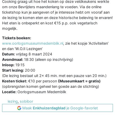
Cooking graag uit hoe het koken op deze veldkeukens werkte
om onze Bevrijders maandenlang te voeden. Via de online
ticketshop kun je aangeven of je interesse hebt om vooraf aan
de lezing te komen eten en deze historische beleving te ervaren!
Het eten is onbeperkt en kost €15 p.p. ook vegetarisch
mogelijk.
Tickets boeken:
www.oorlogsmuseummedemblik.nl
, zie het kopje ‘Activiteiten’
en dan ‘W.O.II Lezingen’
Datum:
vrijdag 8 maart 2024
Avondmaal:
18:30 (alleen op inschrijving)
Inloop:
19:15
Start lezing:
20:00
(De lezing bestaat uit 2x 45 min. met een pauze van 20 min.)
Kosten ticket:
€10 per persoon
(Museumkaart = gratis)
(opbrengsten komen geheel ten goede aan de stichting)
Locatie:
Oorlogsmuseum Medemblik
lezing
,
sobibor
Maak
Enkhuizerdagblad
je Google-favoriet