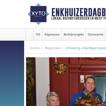
ENKHUIZERDAGB
lokaal nieuws enkhuizen en west-f
112
Algemeen
Bedrijvengids
Gemeente
Home
Regionaal
Uitreiking vrijwilligersspe