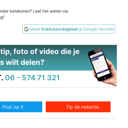
n ander betekenen? Laat het weten via
g!’
Maak
Enkhuizerdagblad
je Google-favoriet
ip, foto of video die je
s wilt delen?
.
06 - 574 71 321
Post op X
Tip de redactie