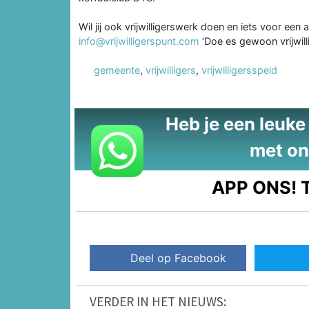
Wil jij ook vrijwilligerswerk doen en iets voor ee
info@vrijwilligerspunt.com
‘Doe es gewoon vrijwilli
gemeente
,
vrijwilligers
,
vrijwilligersspeld
Heb je een leuke t
met on
APP ONS!
T
Deel op Facebook
VERDER IN HET NIEUWS: