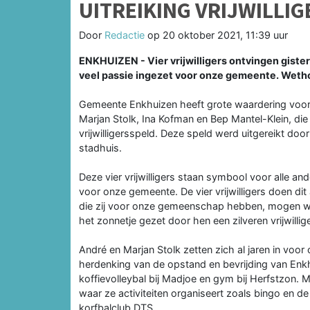
UITREIKING VRIJWILLI
Door
Redactie
op
20 oktober 2021, 11:39 uur
ENKHUIZEN - Vier vrijwilligers ontvingen gister
veel passie ingezet voor onze gemeente. Wethou
Gemeente Enkhuizen heeft grote waardering voor 
Marjan Stolk, Ina Kofman en Bep Mantel-Klein, die
vrijwilligersspeld. Deze speld werd uitgereikt d
stadhuis.
Deze vier vrijwilligers staan symbool voor alle ande
voor onze gemeente. De vier vrijwilligers doen dit
die zij voor onze gemeenschap hebben, mogen wij
het zonnetje gezet door hen een zilveren vrijwilli
André en Marjan Stolk zetten zich al jaren in voo
herdenking van de opstand en bevrijding van Enk
koffievolleybal bij Madjoe en gym bij Herfstzon. 
waar ze activiteiten organiseert zoals bingo en de
korfbalclub DTS.