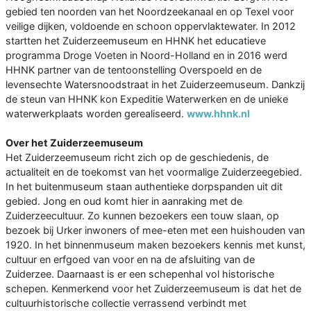
gebied ten noorden van het Noordzeekanaal en op Texel voor
veilige dijken, voldoende en schoon oppervlaktewater. In 2012
startten het Zuiderzeemuseum en HHNK het educatieve
programma Droge Voeten in Noord-Holland en in 2016 werd
HHNK partner van de tentoonstelling Overspoeld en de
levensechte Watersnoodstraat in het Zuiderzeemuseum. Dankzij
de steun van HHNK kon Expeditie Waterwerken en de unieke
waterwerkplaats worden gerealiseerd.
www.hhnk.nl
Over het Zuiderzeemuseum
Het Zuiderzeemuseum richt zich op de geschiedenis, de
actualiteit en de toekomst van het voormalige Zuiderzeegebied.
In het buitenmuseum staan authentieke dorpspanden uit dit
gebied. Jong en oud komt hier in aanraking met de
Zuiderzeecultuur. Zo kunnen bezoekers een touw slaan, op
bezoek bij Urker inwoners of mee-eten met een huishouden van
1920. In het binnenmuseum maken bezoekers kennis met kunst,
cultuur en erfgoed van voor en na de afsluiting van de
Zuiderzee. Daarnaast is er een schepenhal vol historische
schepen. Kenmerkend voor het Zuiderzeemuseum is dat het de
cultuurhistorische collectie verrassend verbindt met