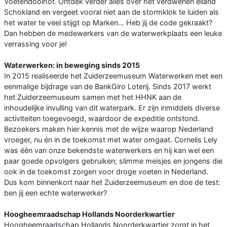
Voetendoolhof. Ontdek verder alles over het verdwenen eiland
Schokland en vergeet vooral niet aan de stormklok te luiden als
het water te veel stijgt op Marken… Heb jij de code gekraakt?
Dan hebben de medewerkers van de waterwerkplaats een leuke
verrassing voor je!
Waterwerken: in beweging sinds 2015
In 2015 realiseerde het Zuiderzeemuseum Waterwerken met een
eenmalige bijdrage van de BankGiro Loterij. Sinds 2017 werkt
het Zuiderzeemuseum samen met het HHNK aan de
inhoudelijke invulling van dit waterpark. Er zijn inmiddels diverse
activiteiten toegevoegd, waardoor de expeditie ontstond.
Bezoekers maken hier kennis met de wijze waarop Nederland
vroeger, nu én in de toekomst met water omgaat. Cornelis Lely
was één van onze bekendste waterwerkers en hij kan wel een
paar goede opvolgers gebruiken; slimme meisjes en jongens die
ook in de toekomst zorgen voor droge voeten in Nederland.
Dus kom binnenkort naar het Zuiderzeemuseum en doe de test:
ben jij een echte waterwerker?
Hoogheemraadschap Hollands Noorderkwartier
Hoogheemraadschap Hollands Noorderkwartier zorgt in het