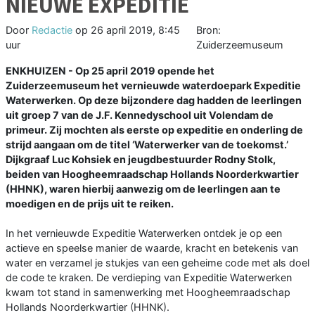
NIEUWE EXPEDITIE
Door
Redactie
op
26 april 2019, 8:45
Bron:
uur
Zuiderzeemuseum
ENKHUIZEN - Op 25 april 2019 opende het
Zuiderzeemuseum het vernieuwde waterdoepark Expeditie
Waterwerken. Op deze bijzondere dag hadden de leerlingen
uit groep 7 van de J.F. Kennedyschool uit Volendam de
primeur. Zij mochten als eerste op expeditie en onderling de
strijd aangaan om de titel ‘Waterwerker van de toekomst.’
Dijkgraaf Luc Kohsiek en jeugdbestuurder Rodny Stolk,
beiden van Hoogheemraadschap Hollands Noorderkwartier
(HHNK), waren hierbij aanwezig om de leerlingen aan te
moedigen en de prijs uit te reiken.
In het vernieuwde Expeditie Waterwerken ontdek je op een
actieve en speelse manier de waarde, kracht en betekenis van
water en verzamel je stukjes van een geheime code met als doel
de code te kraken. De verdieping van Expeditie Waterwerken
kwam tot stand in samenwerking met Hoogheemraadschap
Hollands Noorderkwartier (HHNK).