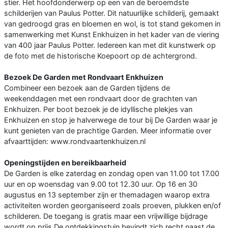
stier. Het hoofdonderwerp op een van de beroemdste
schilderijen van Paulus Potter. Dit natuurlijke schilderij, gemaakt
van gedroogd gras en bloemen en wol, is tot stand gekomen in
samenwerking met Kunst Enkhuizen in het kader van de viering
van 400 jaar Paulus Potter. Iedereen kan met dit kunstwerk op
de foto met de historische Koepoort op de achtergrond.
Bezoek De Garden met Rondvaart Enkhuizen
Combineer een bezoek aan de Garden tijdens de
weekenddagen met een rondvaart door de grachten van
Enkhuizen. Per boot bezoek je de idyllische plekjes van
Enkhuizen en stop je halverwege de tour bij De Garden waar je
kunt genieten van de prachtige Garden. Meer informatie over
afvaarttijden: www.rondvaartenkhuizen.nl
Openingstijden en bereikbaarheid
De Garden is elke zaterdag en zondag open van 11.00 tot 17.00
uur en op woensdag van 9.00 tot 12.30 uur. Op 16 en 30
augustus en 13 september zijn er themadagen waarop extra
activiteiten worden georganiseerd zoals proeven, plukken en/of
schilderen. De toegang is gratis maar een vrijwillige bijdrage
wordt op prijs De ontdekkingstuin bevindt zich recht naast de