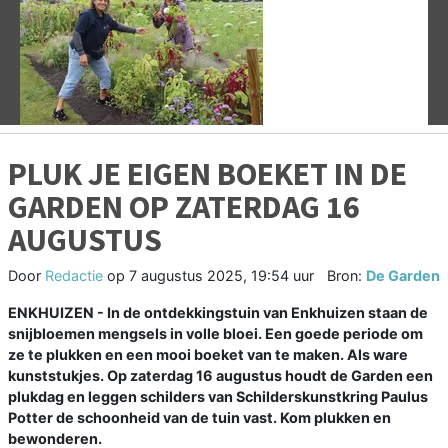
Vorige
V
PLUK JE EIGEN BOEKET IN DE
GARDEN OP ZATERDAG 16
AUGUSTUS
Door
Redactie
op
7 augustus 2025, 19:54 uur
Bron:
De Garden
ENKHUIZEN - In de ontdekkingstuin van Enkhuizen staan de
snijbloemen mengsels in volle bloei. Een goede periode om
ze te plukken en een mooi boeket van te maken. Als ware
kunststukjes. Op zaterdag 16 augustus houdt de Garden een
plukdag en leggen schilders van Schilderskunstkring Paulus
Potter de schoonheid van de tuin vast. Kom plukken en
bewonderen.