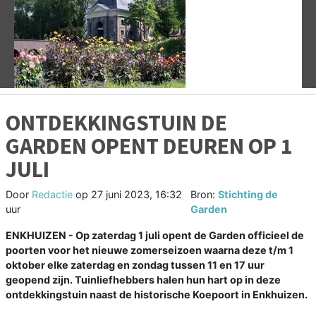
Vorige
V
ONTDEKKINGSTUIN DE
GARDEN OPENT DEUREN OP 1
JULI
Door
Redactie
op
27 juni 2023, 16:32
Bron:
Stichting de
uur
Garden
ENKHUIZEN - Op zaterdag 1 juli opent de Garden officieel de
poorten voor het nieuwe zomerseizoen waarna deze t/m 1
oktober elke zaterdag en zondag tussen 11 en 17 uur
geopend zijn. Tuinliefhebbers halen hun hart op in deze
ontdekkingstuin naast de historische Koepoort in Enkhuizen.