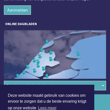
Aanmelden
ONLINE DAGBLADEN
Overige dagbladen in de regio
Deze website maakt gebruik van cookies om
Algemene voorwaarden
ervoor te zorgen dat u de beste ervaring krijgt
op onze website
Lees meer
Disclaimer