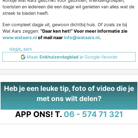
Rondje Wat Aars geschikt voor gezinnen, vriendengroepen,
toeristen en iedereen die een dagje wil genieten van alles wat de
streek te bieden heeft.
Een compleet dagje uit, gewoon dichtbij huis. Of zoals ze bij
Wat Aars zeggen:
“Daar ken het!” Voor meer informatie zie
www.wataars.nl
of mail naar
info@wataars.nl
.
dagje
,
aars
Maak
Enkhuizerdagblad
je Google-favoriet
Heb je een leuke tip, foto of video die je
met ons wilt delen?
APP ONS!
T.
06 - 574 71 321