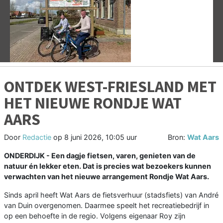
Vorige
V
ONTDEK WEST-FRIESLAND MET
HET NIEUWE RONDJE WAT
AARS
Door
Redactie
op
8 juni 2026, 10:05 uur
Bron:
Wat Aars
ONDERDIJK - Een dagje fietsen, varen, genieten van de
natuur én lekker eten. Dat is precies wat bezoekers kunnen
verwachten van het nieuwe arrangement Rondje Wat Aars.
Sinds april heeft Wat Aars de fietsverhuur (stadsfiets) van André
van Duin overgenomen. Daarmee speelt het recreatiebedrijf in
op een behoefte in de regio. Volgens eigenaar Roy zijn