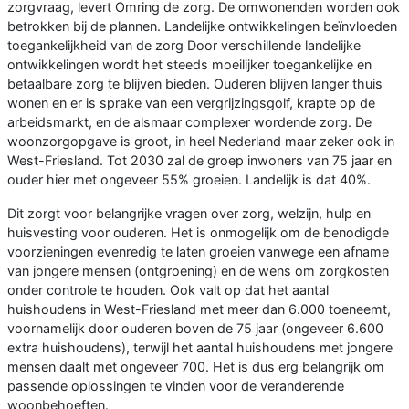
zorgvraag, levert Omring de zorg. De omwonenden worden ook
betrokken bij de plannen. Landelijke ontwikkelingen beïnvloeden
toegankelijkheid van de zorg Door verschillende landelijke
ontwikkelingen wordt het steeds moeilijker toegankelijke en
betaalbare zorg te blijven bieden. Ouderen blijven langer thuis
wonen en er is sprake van een vergrijzingsgolf, krapte op de
arbeidsmarkt, en de alsmaar complexer wordende zorg. De
woonzorgopgave is groot, in heel Nederland maar zeker ook in
West-Friesland. Tot 2030 zal de groep inwoners van 75 jaar en
ouder hier met ongeveer 55% groeien. Landelijk is dat 40%.
Dit zorgt voor belangrijke vragen over zorg, welzijn, hulp en
huisvesting voor ouderen. Het is onmogelijk om de benodigde
voorzieningen evenredig te laten groeien vanwege een afname
van jongere mensen (ontgroening) en de wens om zorgkosten
onder controle te houden. Ook valt op dat het aantal
huishoudens in West-Friesland met meer dan 6.000 toeneemt,
voornamelijk door ouderen boven de 75 jaar (ongeveer 6.600
extra huishoudens), terwijl het aantal huishoudens met jongere
mensen daalt met ongeveer 700. Het is dus erg belangrijk om
passende oplossingen te vinden voor de veranderende
woonbehoeften.