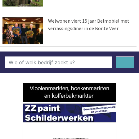
Welwonen viert 15 jaar Belmobiel met
verrassingsdiner in de Bonte Veer