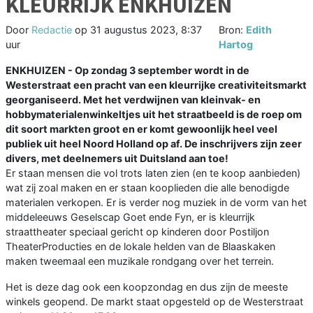
KLEURRIJK ENKHUIZEN
Door
Redactie
op
31 augustus 2023, 8:37
Bron:
Edith
uur
Hartog
ENKHUIZEN - Op zondag 3 september wordt in de
Westerstraat een pracht van een kleurrijke creativiteitsmarkt
georganiseerd. Met het verdwijnen van kleinvak- en
hobbymaterialenwinkeltjes uit het straatbeeld is de roep om
dit soort markten groot en er komt gewoonlijk heel veel
publiek uit heel Noord Holland op af. De inschrijvers zijn zeer
divers, met deelnemers uit Duitsland aan toe!
Er staan mensen die vol trots laten zien (en te koop aanbieden)
wat zij zoal maken en er staan kooplieden die alle benodigde
materialen verkopen. Er is verder nog muziek in de vorm van het
middeleeuws Geselscap Goet ende Fyn, er is kleurrijk
straattheater speciaal gericht op kinderen door Postiljon
TheaterProducties en de lokale helden van de Blaaskaken
maken tweemaal een muzikale rondgang over het terrein.
Het is deze dag ook een koopzondag en dus zijn de meeste
winkels geopend. De markt staat opgesteld op de Westerstraat