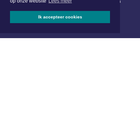
op onze website
Lees meer
Schrijf je in voor onze nieuwsbrief en krijg wekelijks een
samenvatting van alle gebeurtenissen uit jouw regio.
Ik accepteer cookies
Aanmelden
ONLINE DAGBLADEN
Overige dagbladen in de regio
Algemene voorwaarden