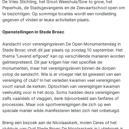
De Vries Stichting, het Groot Weeshuis/Sow to grow, het
Peperhuis, de Stadsgevangenis en de Zeevaartschool open om
te bezichtigen. Op sommige locaties wordt een rondleiding
gegeven of vinden er leuke activiteiten plaats.
Openstellingen in Stede Broec
Aandacht voor verenigingsleven De Open Monumentendag in
Stede Broec vindt dit jaar plaats op zondag 10 september. Het
thema “Levend erfgoed” kan op verschillende manieren worden
geïnterpreteerd. Dit jaar krijgen hier niet specifiek de
monumenten, maar het verenigingsleven binnen de dorpen
volop de aandacht. Wie is er vroeger niet lid geweest van een
vereniging of club? In het verleden kwamen veel verenigingen
voort vanuit de kerken. Optochten van verenigingen kwamen
veelvuldig voor in het dorp. Soms hadden deze verenigingen
zelfs vaandels of vlaggen, denk bijvoorbeeld aan fanfares of
processies. Maar ook sportverenigingen die zich op een
speciale manier wilde manifesteren lieten zich niet onbetuigd.
Breng een bezoek aan de Nicolaaskerk, molen Ceres of het
clubhuis van Oud Stede Broec De Nicolaaskerk in Lutjebroek is