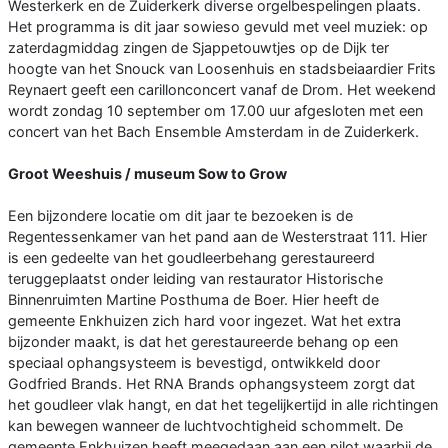
Westerkerk en de Zuiderkerk diverse orgelbespelingen plaats.
Het programma is dit jaar sowieso gevuld met veel muziek: op
zaterdagmiddag zingen de Sjappetouwtjes op de Dijk ter
hoogte van het Snouck van Loosenhuis en stadsbeiaardier Frits
Reynaert geeft een carillonconcert vanaf de Drom. Het weekend
wordt zondag 10 september om 17.00 uur afgesloten met een
concert van het Bach Ensemble Amsterdam in de Zuiderkerk.
Groot Weeshuis / museum Sow to Grow
Een bijzondere locatie om dit jaar te bezoeken is de
Regentessenkamer van het pand aan de Westerstraat 111. Hier
is een gedeelte van het goudleerbehang gerestaureerd
teruggeplaatst onder leiding van restaurator Historische
Binnenruimten Martine Posthuma de Boer. Hier heeft de
gemeente Enkhuizen zich hard voor ingezet. Wat het extra
bijzonder maakt, is dat het gerestaureerde behang op een
speciaal ophangsysteem is bevestigd, ontwikkeld door
Godfried Brands. Het RNA Brands ophangsysteem zorgt dat
het goudleer vlak hangt, en dat het tegelijkertijd in alle richtingen
kan bewegen wanneer de luchtvochtigheid schommelt. De
gemeente Enkhuizen heeft meegedaan aan een pilot waarbij de