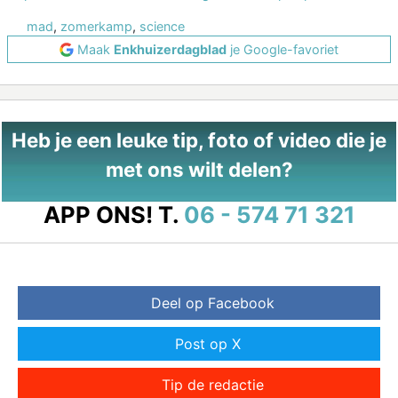
mad
,
zomerkamp
,
science
Maak
Enkhuizerdagblad
je Google-favoriet
Heb je een leuke tip, foto of video die je
met ons wilt delen?
APP ONS!
T.
06 - 574 71 321
Deel op Facebook
Post op X
Tip de redactie