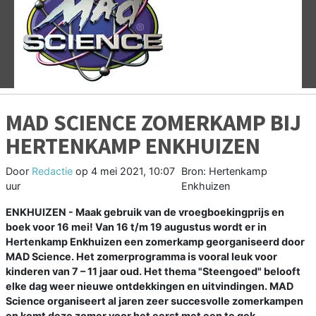
Vorige
V
MAD SCIENCE ZOMERKAMP BIJ
HERTENKAMP ENKHUIZEN
Door
Redactie
op
4 mei 2021, 10:07
Bron: Hertenkamp
uur
Enkhuizen
ENKHUIZEN - Maak gebruik van de vroegboekingprijs en
boek voor 16 mei! Van 16 t/m 19 augustus wordt er in
Hertenkamp Enkhuizen een zomerkamp georganiseerd door
MAD Science. Het zomerprogramma is vooral leuk voor
kinderen van 7 – 11 jaar oud. Het thema "Steengoed" belooft
elke dag weer nieuwe ontdekkingen en uitvindingen. MAD
Science organiseert al jaren zeer succesvolle zomerkampen
en komt deze zomer voor het eerst met een te gek