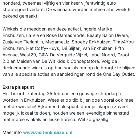
honderd, tweemaal vijftig en vier keer vijfentwintig euro
shoptegoed verloot. De winnaars worden meteen al in week 9
bekend gemaakt.
Winkels die meedoen aan deze actie: Lingerie Marijke
Enkhuizen, La Vie en Rose Damesmode, Beauty Salon Divera,
Zusje van Tierlantijn, MadameLiz, Shoeby Enkhuizen, Time4You
Enkhuizen, Het Coffy-Huys, Dé Slijterij van Enkhuizen, Fifth
Avenue, West29, G&W De Vergulde Vijzel, Label Noord, Groot
2.0 en Meiden van De Wit Kids & Conceptstore. Volg de
deelnemende winkels op hun socials om op de hoogte te blijven
van alle speciale acties en aanbiedingen rond de One Day Outlet.
Extra pluspunt
Het belooft zaterdag 25 februari een gunstige shopdag te
worden in Enkhuizen. Wees er op tijd bij en doe vooral ook mee
met de winactie! Bijkomend pluspunt: door je inkopen zoveel
mogelijk lokaal te doen, houden we een levendige binnenstad
met mooie winkels en leuke horeca. Wel zo gezellig!
Meer info
www.visitenkhuizen.nl