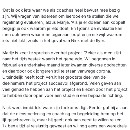
‘Dat is ook iets waar we als coaches heel bewust mee bezig
zijn. Wij vragen van iedereen om leerdoelen te stellen die we
regelmatig evalueren’, aldus Marije. ‘Als je er doelen aan koppelt
begrijp je ook waarom je iets doet. En tijdens de evaluatie kan
men ook even waar men tegenaan loopt en je ei kwijt waarom
iets niet lukt, zoals in het geval van Nick met de flyer.
Marije is zeer te spreken over het project. ‘Zeker als men kijkt
naar het tijdsbestek waarin het gebeurde. Wij begonnen in
februari en anderhalve maand later kwamen diverse opdrachten
en daardoor ook jongeren stil te staan vanwege corona.
Uiteindelijk heeft toch veruit het grootste deel van de
deelnemers het project succesvol afgerond. Velen geven aan
veel gehad te hebben aan het project en kiezen door het project
te hebben doorlopen voor een studie in een bepaalde richting.’
Nick weet inmiddels waar zijn toekomst ligt. Eerder gaf hij al aan
dat de dienstverlening en coaching en begeleiding hem op het
lijf geschreven is, maar hij geeft ook aan eerst te willen reizen.
‘Ik ben altijd al reislustig geweest en wil nog eens een wereldreis