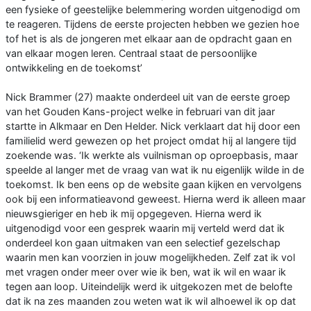
een fysieke of geestelijke belemmering worden uitgenodigd om
te reageren. Tijdens de eerste projecten hebben we gezien hoe
tof het is als de jongeren met elkaar aan de opdracht gaan en
van elkaar mogen leren. Centraal staat de persoonlijke
ontwikkeling en de toekomst’
Nick Brammer (27) maakte onderdeel uit van de eerste groep
van het Gouden Kans-project welke in februari van dit jaar
startte in Alkmaar en Den Helder. Nick verklaart dat hij door een
familielid werd gewezen op het project omdat hij al langere tijd
zoekende was. ‘Ik werkte als vuilnisman op oproepbasis, maar
speelde al langer met de vraag van wat ik nu eigenlijk wilde in de
toekomst. Ik ben eens op de website gaan kijken en vervolgens
ook bij een informatieavond geweest. Hierna werd ik alleen maar
nieuwsgieriger en heb ik mij opgegeven. Hierna werd ik
uitgenodigd voor een gesprek waarin mij verteld werd dat ik
onderdeel kon gaan uitmaken van een selectief gezelschap
waarin men kan voorzien in jouw mogelijkheden. Zelf zat ik vol
met vragen onder meer over wie ik ben, wat ik wil en waar ik
tegen aan loop. Uiteindelijk werd ik uitgekozen met de belofte
dat ik na zes maanden zou weten wat ik wil alhoewel ik op dat