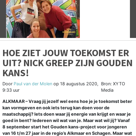
Vorige
V
HOE ZIET JOUW TOEKOMST ER
UIT? NICK GREEP ZIJN GOUDEN
KANS!
Door
Paul van der Molen
op
18 augustus 2020,
Bron: XYTO
9:33 uur
Media
ALKMAAR –
Vraag jij jezelf wel eens hoe je je toekomst beter
kan vormgeven en ook iets terug kan doen voor de
maatschappij? Iets doen waar jij energie van krijgt en waar je
goed in bent? Iedereen wil wat van je. Maar wat wil jij? Vanaf
8 september start het Gouden kans-project voor jongeren
van 16 t/m 27 jaar in de regio’s Alkmaar en Schagen. Maar wat