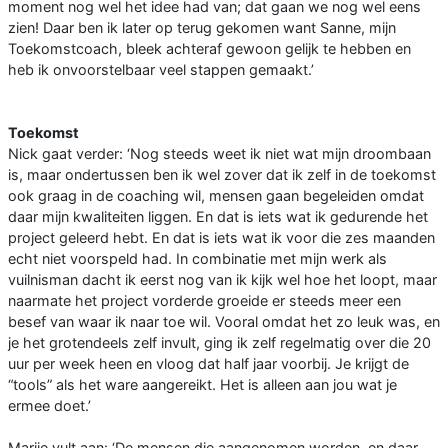
moment nog wel het idee had van; dat gaan we nog wel eens
zien! Daar ben ik later op terug gekomen want Sanne, mijn
Toekomstcoach, bleek achteraf gewoon gelijk te hebben en
heb ik onvoorstelbaar veel stappen gemaakt.’
Toekomst
Nick gaat verder: ‘Nog steeds weet ik niet wat mijn droombaan
is, maar ondertussen ben ik wel zover dat ik zelf in de toekomst
ook graag in de coaching wil, mensen gaan begeleiden omdat
daar mijn kwaliteiten liggen. En dat is iets wat ik gedurende het
project geleerd hebt. En dat is iets wat ik voor die zes maanden
echt niet voorspeld had. In combinatie met mijn werk als
vuilnisman dacht ik eerst nog van ik kijk wel hoe het loopt, maar
naarmate het project vorderde groeide er steeds meer een
besef van waar ik naar toe wil. Vooral omdat het zo leuk was, en
je het grotendeels zelf invult, ging ik zelf regelmatig over die 20
uur per week heen en vloog dat half jaar voorbij. Je krijgt de
“tools” als het ware aangereikt. Het is alleen aan jou wat je
ermee doet.’
Marije vult aan: ‘De mensen die aangenomen worden, en daar