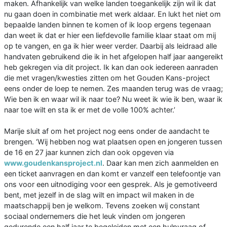
maken. Afhankelijk van welke landen toegankelijk zijn wil ik dat
nu gaan doen in combinatie met werk aldaar. En lukt het niet om
bepaalde landen binnen te komen of ik loop ergens tegenaan
dan weet ik dat er hier een liefdevolle familie klaar staat om mij
op te vangen, en ga ik hier weer verder. Daarbij als leidraad alle
handvaten gebruikend die ik in het afgelopen half jaar aangereikt
heb gekregen via dit project. Ik kan dan ook iedereen aanraden
die met vragen/kwesties zitten om het Gouden Kans-project
eens onder de loep te nemen. Zes maanden terug was de vraag;
Wie ben ik en waar wil ik naar toe? Nu weet ik wie ik ben, waar ik
naar toe wilt en sta ik er met de volle 100% achter.’
Marije sluit af om het project nog eens onder de aandacht te
brengen. ‘Wij hebben nog wat plaatsen open en jongeren tussen
de 16 en 27 jaar kunnen zich dan ook opgeven via
www.goudenkansproject.nl
. Daar kan men zich aanmelden en
een ticket aanvragen en dan komt er vanzelf een telefoontje van
ons voor een uitnodiging voor een gesprek. Als je gemotiveerd
bent, met jezelf in de slag wilt en impact wil maken in de
maatschappij ben je welkom. Tevens zoeken wij constant
sociaal ondernemers die het leuk vinden om jongeren
gedurende een half jaar te begeleiden met een hulpvraag of