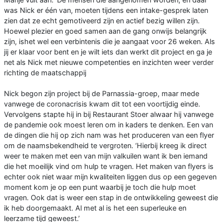
was Nick er één van, moeten tijdens een intake-gesprek laten
zien dat ze echt gemotiveerd zijn en actief bezig willen zijn.
Hoewel plezier en goed samen aan de gang onwijs belangrijk
zijn, ishet wel een verbintenis die je aangaat voor 26 weken. Als
jij er klaar voor bent en je wilt iets dan werkt dit project en ga je
net als Nick met nieuwe competenties en inzichten weer verder
richting de maatschappij
Nick begon zijn project bij de Parnassia-groep, maar mede
vanwege de coronacrisis kwam dit tot een voortijdig einde.
Vervolgens stapte hij in bij Restaurant Stoer alwaar hij vanwege
de pandemie ook moest leren om in kaders te denken. Een van
de dingen die hij op zich nam was het produceren van een flyer
om de naamsbekendheid te vergroten. ‘Hierbij kreeg ik direct
weer te maken met een van mijn valkuilen want ik ben iemand
die het moeilijk vind om hulp te vragen. Het maken van flyers is
echter ook niet waar mijn kwaliteiten liggen dus op een gegeven
moment kom je op een punt waarbij je toch die hulp moet
vragen. Ook dat is weer een stap in de ontwikkeling geweest die
ik heb doorgemaakt. Al met al is het een superleuke en
leerzame tijd geweest.’