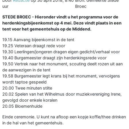
Door
Redactie
op
30 april 2018, 8:40
Bron: Gemeente Stede
uur
Broec
STEDE BROEC - Hieronder vindt u het programma voor de
herdenkingsbijeenkomst op 4 mei. Deze vindt plaats in een
tent voor het gemeentehuis op de Middend.
19.15 Aanvang bijeenkomst in de tent
19.25 Veteraan draagt rede voor
19.30 Leerlingen/jongeren dragen eigen gedicht/verhaal voor
19.40 Burgemeester draagt zijn herdenkingsrede voor
19.50 Vertrek naar het monument, scouting deelt rozen uit aan
de aanwezigen in de tent
19.58 Burgemeester legt krans bij het monument, vervolgens
wordt taptoe gespeeld
20.00 Twee minuten stilte
20.02 Spelen van het Wilhelmus door muziekvereniging Irene,
gevolgd door enkele koralen
20.05 Bloemenhulde
Einde ceremonie. U kunt na afloop een kopje koffie/thee drinken
in de hal van het gemeentehuis.