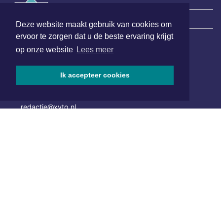
|
Nieuws | Sport | Evenementen
Deze website maakt gebruik van cookies om
ervoor te zorgen dat u de beste ervaring krijgt
op onze website
Lees meer
Hoofdvestiging:
van Benthuizenlaan 1
Ik accepteer cookies
1701 BZ Heerhugowaard
072 8200 600
redactie@xyto.nl
www.xyto.nl
SOCIAL MEDIA
NIEUWSBRIEF AANMELDEN
Schrijf je in voor onze nieuwsbrief en krijg wekelijks een
samenvatting van alle gebeurtenissen uit jouw regio.