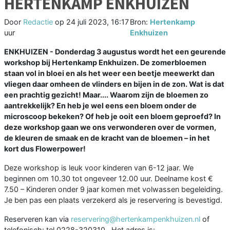
HERTENKAMP ENKHUIZEN
Door
Redactie
op
24 juli 2023, 16:17
Bron:
Hertenkamp
uur
Enkhuizen
ENKHUIZEN - Donderdag 3 augustus wordt het een geurende
workshop bij Hertenkamp Enkhuizen. De zomerbloemen
staan vol in bloei en als het weer een beetje meewerkt dan
vliegen daar omheen de vlinders en bijen in de zon. Wat is dat
een prachtig gezicht! Maar.... Waarom zijn de bloemen zo
aantrekkelijk? En heb je wel eens een bloem onder de
microscoop bekeken? Of heb je ooit een bloem geproefd? In
deze workshop gaan we ons verwonderen over de vormen,
de kleuren de smaak en de kracht van de bloemen – in het
kort dus Flowerpower!
Deze workshop is leuk voor kinderen van 6-12 jaar. We
beginnen om 10.30 tot ongeveer 12.00 uur. Deelname kost €
7.50 – Kinderen onder 9 jaar komen met volwassen begeleiding.
Je ben pas een plaats verzekerd als je reservering is bevestigd.
Reserveren kan via
reservering@hertenkampenkhuizen.nl
of
telefonisch: tel 0228-320310 . Het adres is: