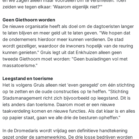
en we zagen alleen maar voordelen om te versmelten. Toen
zeiden we tegen elkaar: 'Waarom eigenlijk niet?'"
Geen Giethoorn worden
De nieuwe organisatie heeft als doel om de dagtoeristen langer
te laten blijven en meer geld uit te laten geven. "We hopen dat
de ondernemers hierdoor meer kunnen verdienen. De stad
wordt gezelliger, waardoor de inwoners hopelijk van de reuring
kunnen genieten." Gruis legt uit dat Enkhuizen alleen geen
tweede Giethoorn moet worden: "Geen busladingen vol met
massatoerisme."
Leegstand en toerisme
Het is volgens Gruis alleen niet 'even geregeld' om één stichting
op te zetten en de oude constructies op te heffen. "Stichting
Stadsmanagement richt zich bijvoorbeeld op leegstand. Dit is
iets anders dan toerisme. Daarom moet er een nieuwe
taakverdeling komen en nieuwe functies. Als dat klaar is en alles
op papier staat, gaan we alle drie de besturen opheffen."
In de Dromedaris wordt vrijdag een definitieve handtekening
gezet onder de samenwerking. De drie losse bedrijven worden