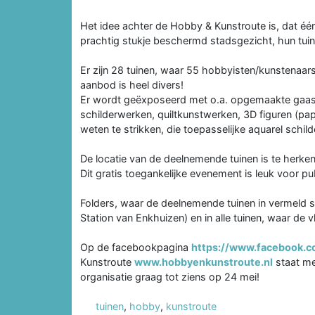
Het idee achter de Hobby & Kunstroute is, dat éé
prachtig stukje beschermd stadsgezicht, hun tuin
Er zijn 28 tuinen, waar 55 hobbyisten/kunstenaar
aanbod is heel divers!
Er wordt geëxposeerd met o.a. opgemaakte gaasb
schilderwerken, quiltkunstwerken, 3D figuren (pap
weten te strikken, die toepasselijke aquarel schi
De locatie van de deelnemende tuinen is te herke
Dit gratis toegankelijke evenement is leuk voor publ
Folders, waar de deelnemende tuinen in vermeld st
Station van Enkhuizen) en in alle tuinen, waar de v
Op de facebookpagina
https://www.facebook.
Kunstroute
www.hobbyenkunstroute.nl
staat me
organisatie graag tot ziens op 24 mei!
tuinen
,
hobby
,
kunstroute