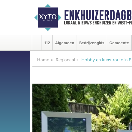
ENKHUIZERDAGB
lokaal nieuws enkhuizen en west-f
112
Algemeen
Bedrijvengids
Gemeente
Home
Regionaal
Hobby en kunstroute in 