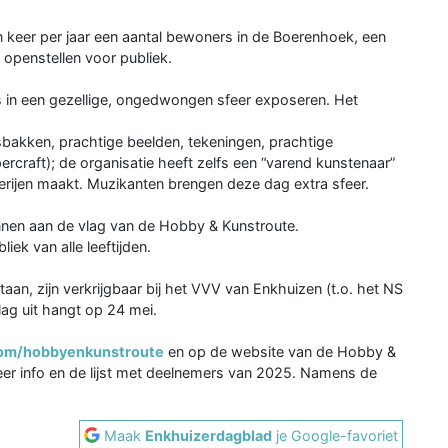
n keer per jaar een aantal bewoners in de Boerenhoek, een
 openstellen voor publiek.
s in een gezellige, ongedwongen sfeer exposeren. Het
akken, prachtige beelden, tekeningen, prachtige
ercraft); de organisatie heeft zelfs een “varend kunstenaar”
lderijen maakt. Muzikanten brengen deze dag extra sfeer.
nnen aan de vlag van de Hobby & Kunstroute.
iek van alle leeftijden.
aan, zijn verkrijgbaar bij het VVV van Enkhuizen (t.o. het NS
lag uit hangt op 24 mei.
com/hobbyenkunstroute
en op de website van de Hobby &
er info en de lijst met deelnemers van 2025. Namens de
Maak
Enkhuizerdagblad
je Google-favoriet