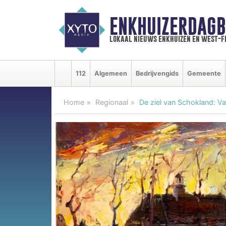
ENKHUIZERDAGB
lokaal nieuws enkhuizen en west-f
112
Algemeen
Bedrijvengids
Gemeente
Home
Regionaal
De ziel van Schokland: V