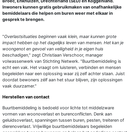
Broec, Enkhuizen, Drechterland (SED) en Koggenland.
Inwoners kunnen gratis gebruikmaken van onafhankelijke
bemiddelaars die helpen om buren weer met elkaar in
gesprek te brengen.
"
Overlastsituaties beginnen vaak klein, maar kunnen grote
impact hebben op het dagelijks leven van mensen. Het kan je
woongenot en gevoel van veiligheid in je eigen huis
beschadigen
," zegt Christiaan Verschoor, manager
volwassenwerk van Stichting Netwerk. "Buurtbemiddeling is
echt een vak. Het vraagt om luisteren, verbinden en mensen
begeleiden naar een oplossing waar zij zelf achter staan. Juist
doordat bewoners zélf aan het stuur blijven, zijn oplossingen
vaak duurzamer."
Herstellen van contact
Buurtbemiddeling is bedoeld voor lichte tot middelzware
vormen van woonoverlast en burenconflicten. Denk aan
geluidsoverlast, spanningen tussen buren, pesten, treiteren of
dierenoverlast. Vrijwillige buurtbemiddelaars begeleiden