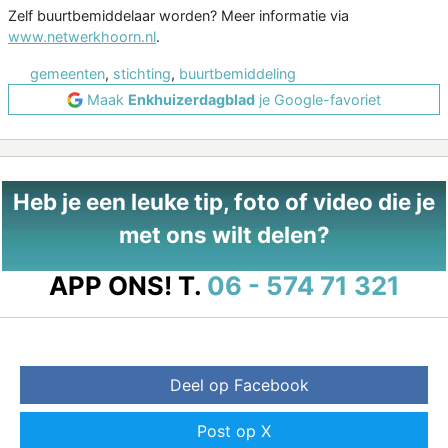
Zelf buurtbemiddelaar worden? Meer informatie via
www.netwerkhoorn.nl
.
gemeenten
,
stichting
,
buurtbemiddeling
Maak
Enkhuizerdagblad
je Google-favoriet
Heb je een leuke tip, foto of video die je
met ons wilt delen?
APP ONS!
T.
06 - 574 71 321
Deel op Facebook
Post op X