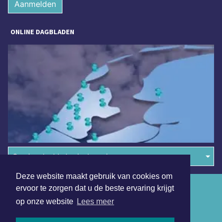
Aanmelden
ONLINE DAGBLADEN
Overige dagbladen in de regio
Deze website maakt gebruik van cookies om
Algemene voorwaarden
ervoor te zorgen dat u de beste ervaring krijgt
op onze website
Lees meer
Disclaimer
Privacy Statement