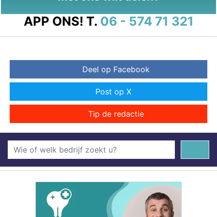
APP ONS!
T.
06 - 574 71 321
Deel op Facebook
Post op X
Tip de redactie