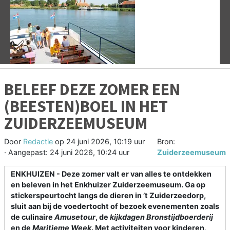
Vorige
V
BELEEF DEZE ZOMER EEN
(BEESTEN)BOEL IN HET
ZUIDERZEEMUSEUM
Door
Redactie
op
24 juni 2026, 10:19 uur
Bron:
· Aangepast:
24 juni 2026, 10:24 uur
Zuiderzeemuseum
ENKHUIZEN - Deze zomer valt er van alles te ontdekken
en beleven in het Enkhuizer Zuiderzeemuseum. Ga op
stickerspeurtocht langs de dieren in ’t Zuiderzeedorp,
sluit aan bij de voedertocht of bezoek evenementen zoals
de culinaire
Amusetour
, de
kijkdagen Bronstijdboerderij
en de
Maritieme Week
. Met activiteiten voor kinderen,