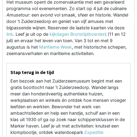
Het museum opent de zomervakantie met een gevarieerd
programma vol evenementen. Zo start op 4 juli de culinaire
Amusetour
: een avond vol smaak, sfeer en historie. Wandel
door ’t Zuiderzeedorp en geniet van vijf amuses met
bijpassende wijnen. Reserveer de laatste kaarten via deze
link
. Leef je uit op de
kijkdagen Bronstijdboerderij
(11 en 12
juli) en ervaar het leven van toen. Van 3 tot en met 9
augustus is het
Maritieme Week
, met historische schepen,
zeemansverhalen en maritieme activiteiten.
Stap terug in de tijd
Een bezoek aan het Zuiderzeemuseum begint met een
gratis boottocht naar ‘t Zuiderzeedorp. Wandel langs
meer dan honderdveertig authentieke huizen,
werkplaatsen en winkels én ontdek hoe mensen vroeger
leefden en werkten. Bewonder het werk van
ambachtslieden en help een handje, schuif aan in een
klas uit 1930 of ga op zoek naar schippersklussen in de
Marker haven. Leef je uit met activiteiten: knutsel een
klompbootje, ontdek waterdoepark
Expeditie