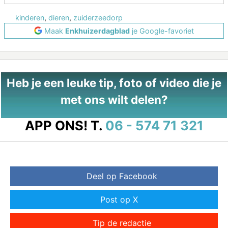
kinderen
,
dieren
,
zuiderzeedorp
Maak
Enkhuizerdagblad
je Google-favoriet
Heb je een leuke tip, foto of video die je
met ons wilt delen?
APP ONS!
T.
06 - 574 71 321
Deel op Facebook
Post op X
Tip de redactie