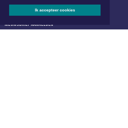
SOCIAL MEDIA
Ik accepteer cookies
NIEUWSBRIEF AANMELDEN
Schrijf je in voor onze nieuwsbrief en krijg wekelijks een
samenvatting van alle gebeurtenissen uit jouw regio.
Aanmelden
ONLINE DAGBLADEN