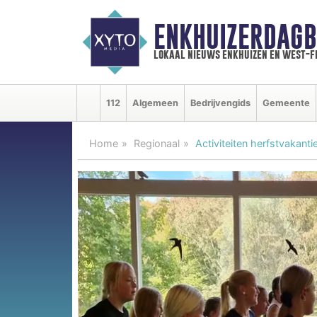
ENKHUIZERDAGB
lokaal nieuws enkhuizen en west-f
112
Algemeen
Bedrijvengids
Gemeente
Home
Regionaal
Activiteiten herfstvakant