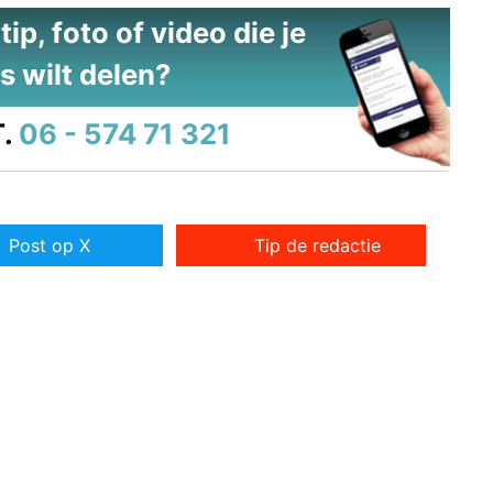
ip, foto of video die je
s wilt delen?
.
06 - 574 71 321
Post op X
Tip de redactie