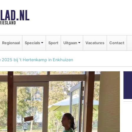
LAD.NL
riesland
Regionaal
Specials
Sport
Uitgaan
Vacatures
Contact
ie 2025 bij ’t Hertenkamp in Enkhuizen